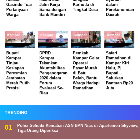
Gasindo Tuai
Jalin Kerja
Karhutla di
dalam
Pertanyaan
Sama dengan
Tingkat Desa
Perekonomian
Warga
Bank Mandiri
Daerah
Kampar
Kampar
Kampar
Kampar
Bupati
DPRD
Pemkab
Safari
Kampar
Kampar
Kampar Gelar
Ramadhan di
Tinjau
Tekankan
Operasi
Kampar Kiri
Kesiapan
Akuntabilitas
Pasar Murah
Hulu, Pj
Peresmian
Penganggaran
di Batu
Bupati
Jembatan
2026 dalam
Belah, Bantu
Salurkan
Merah Putih
Forum
Warga Hadapi
Bantuan Rp20
Presisi
Evaluasi Se-
Ramadhan
Juta
Riau
TRENDING
Polisi Selidiki Kematian ASN BPN Nias di Apartemen Skyview,
Tiga Orang Diperiksa