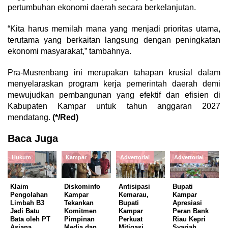
pertumbuhan ekonomi daerah secara berkelanjutan.
“Kita harus memilah mana yang menjadi prioritas utama,
terutama yang berkaitan langsung dengan peningkatan
ekonomi masyarakat,” tambahnya.
Pra-Musrenbang ini merupakan tahapan krusial dalam
menyelaraskan program kerja pemerintah daerah demi
mewujudkan pembangunan yang efektif dan efisien di
Kabupaten Kampar untuk tahun anggaran 2027
mendatang.
(*/Red)
Baca Juga
Hukum
Kampar
Advertorial
Advertorial
Klaim
Diskominfo
Antisipasi
Bupati
Pengolahan
Kampar
Kemarau,
Kampar
Limbah B3
Tekankan
Bupati
Apresiasi
Jadi Batu
Komitmen
Kampar
Peran Bank
Bata oleh PT
Pimpinan
Perkuat
Riau Kepri
Asiana
Media dan
Mitigasi
Syariah