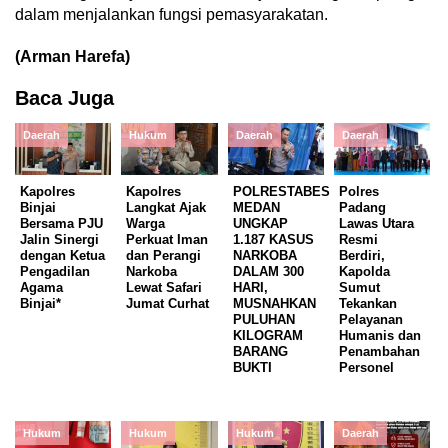
dalam menjalankan fungsi pemasyarakatan.
(Arman Harefa)
Baca Juga
Daerah
Hukum
Daerah
Daerah
Kapolres
Kapolres
POLRESTABES
Polres
Binjai
Langkat Ajak
MEDAN
Padang
Bersama PJU
Warga
UNGKAP
Lawas Utara
Jalin Sinergi
Perkuat Iman
1.187 KASUS
Resmi
dengan Ketua
dan Perangi
NARKOBA
Berdiri,
Pengadilan
Narkoba
DALAM 300
Kapolda
Agama
Lewat Safari
HARI,
Sumut
Binjai*
Jumat Curhat
MUSNAHKAN
Tekankan
PULUHAN
Pelayanan
KILOGRAM
Humanis dan
BARANG
Penambahan
BUKTI
Personel
Hukum
Hukum
Hukum
Daerah