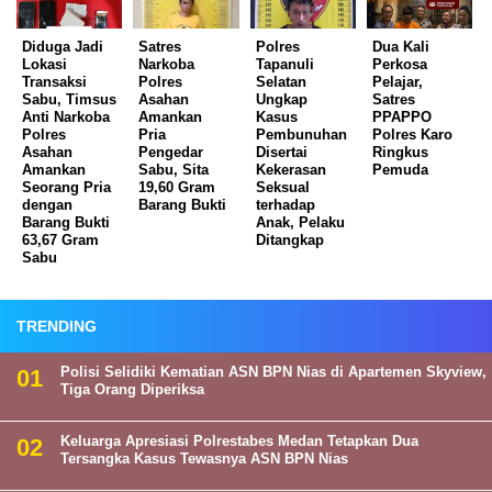
Diduga Jadi
Satres
Polres
Dua Kali
Lokasi
Narkoba
Tapanuli
Perkosa
Transaksi
Polres
Selatan
Pelajar,
Sabu, Timsus
Asahan
Ungkap
Satres
Anti Narkoba
Amankan
Kasus
PPAPPO
Polres
Pria
Pembunuhan
Polres Karo
Asahan
Pengedar
Disertai
Ringkus
Amankan
Sabu, Sita
Kekerasan
Pemuda
Seorang Pria
19,60 Gram
Seksual
dengan
Barang Bukti
terhadap
Barang Bukti
Anak, Pelaku
63,67 Gram
Ditangkap
Sabu
TRENDING
Polisi Selidiki Kematian ASN BPN Nias di Apartemen Skyview,
Tiga Orang Diperiksa
Keluarga Apresiasi Polrestabes Medan Tetapkan Dua
Tersangka Kasus Tewasnya ASN BPN Nias