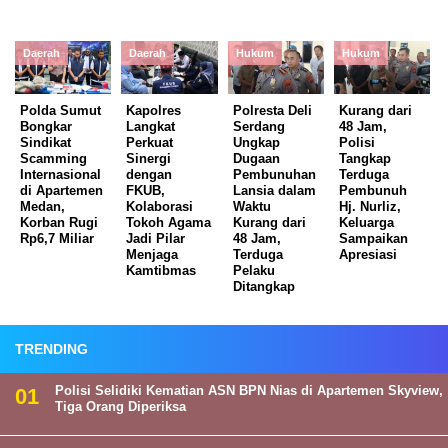
Daerah
Daerah
Hukum
Hukum
Polda Sumut
Kapolres
Polresta Deli
Kurang dari
Bongkar
Langkat
Serdang
48 Jam,
Sindikat
Perkuat
Ungkap
Polisi
Scamming
Sinergi
Dugaan
Tangkap
Internasional
dengan
Pembunuhan
Terduga
di Apartemen
FKUB,
Lansia dalam
Pembunuh
Medan,
Kolaborasi
Waktu
Hj. Nurliz,
Korban Rugi
Tokoh Agama
Kurang dari
Keluarga
Rp6,7 Miliar
Jadi Pilar
48 Jam,
Sampaikan
Menjaga
Terduga
Apresiasi
Kamtibmas
Pelaku
Ditangkap
TRENDING
Polisi Selidiki Kematian ASN BPN Nias di Apartemen Skyview,
Tiga Orang Diperiksa