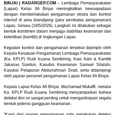
BINJAI | RADARGEP.COM
– Lembaga Pemasyarakatan
(Lapas) Kelas IIA Binjai meningkatkan kewaspadaan
dengan memberlakukan pengamanan ekstra dan kontrol
intensif di area
brandgang
(jalur pembatas pengamanan)
Lapas, Selasa (19/5/2026). Langkah ini dilakukan sebagai
bentuk komitmen dalam menjaga stabilitas keamanan dan
ketertiban (kamtib) di lingkungan Lapas.
Kegiatan kontrol dan pengamanan tersebut dipimpin oleh
Kepala Kesatuan Pengamanan Lembaga Pemasyarakatan
(Ka. KPLP) Rudi Icuana Sembiring, Kasi Adm & Kamtib
Jakarias Sianturi, Kasubsi Keamanan Samuel Silalahi,
Kasubsi Pelaporan Abdurrahman Sirait, serta didampingi
oleh jajaran personel pengamanan Lapas Kelas IIA Binjai.
Kepala Lapas Kelas IIA Binjai, Mochamad Mukaffi, melalui
Ka. KPLP Rudi Icuana Sembiring menyampaikan bahwa
deteksi dini ini sangat penting untuk mengantisipasi segala
bentuk potensi gangguan keamanan.
“Kami dari jajaran pengamanan rutin melakukan deteksi