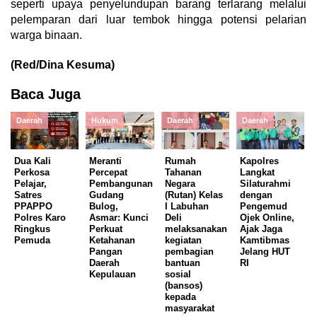
seperti upaya penyelundupan barang terlarang melalui
pelemparan dari luar tembok hingga potensi pelarian
warga binaan.
(Red/Dina Kesuma)
Baca Juga
Daerah
Hukum
Daerah
Daerah
Dua Kali
Meranti
Rumah
Kapolres
Perkosa
Percepat
Tahanan
Langkat
Pelajar,
Pembangunan
Negara
Silaturahmi
Satres
Gudang
(Rutan) Kelas
dengan
PPAPPO
Bulog,
I Labuhan
Pengemud
Polres Karo
Asmar: Kunci
Deli
Ojek Online,
Ringkus
Perkuat
melaksanakan
Ajak Jaga
Pemuda
Ketahanan
kegiatan
Kamtibmas
Pangan
pembagian
Jelang HUT
Daerah
bantuan
RI
Kepulauan
sosial
(bansos)
kepada
masyarakat