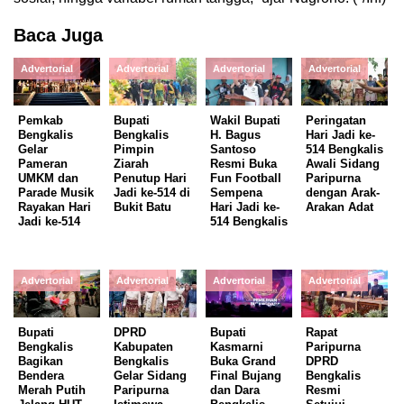
Baca Juga
Advertorial
Advertorial
Advertorial
Advertorial
Pemkab
Bupati
Wakil Bupati
Peringatan
Bengkalis
Bengkalis
H. Bagus
Hari Jadi ke-
Gelar
Pimpin
Santoso
514 Bengkalis
Pameran
Ziarah
Resmi Buka
Awali Sidang
UMKM dan
Penutup Hari
Fun Football
Paripurna
Parade Musik
Jadi ke-514 di
Sempena
dengan Arak-
Rayakan Hari
Bukit Batu
Hari Jadi ke-
Arakan Adat
Jadi ke-514
514 Bengkalis
Advertorial
Advertorial
Advertorial
Advertorial
Bupati
DPRD
Bupati
Rapat
Bengkalis
Kabupaten
Kasmarni
Paripurna
Bagikan
Bengkalis
Buka Grand
DPRD
Bendera
Gelar Sidang
Final Bujang
Bengkalis
Merah Putih
Paripurna
dan Dara
Resmi