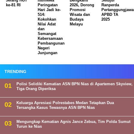
Jelang HUT
Istimewa
Bengkalis
Setujui
ke-81 RI
Peringatan
2026, Dorong
Ranperda
Hari Jadi ke-
Promosi
Pertanggungjaw
514:
Wisata dan
APBD TA
Kokohkan
Budaya
2025
Nilai Adat
Melayu
dan
Semangat
Kebersamaan
Pembangunan
Negeri
Junjungan
TRENDING
Polisi Selidiki Kematian ASN BPN Nias di Apartemen Skyview,
Tiga Orang Diperiksa
Keluarga Apresiasi Polrestabes Medan Tetapkan Dua
Tersangka Kasus Tewasnya ASN BPN Nias
Mengungkap Kematian Agnis Jance Zebua, Tim Polda Sumut
Turun ke Nias