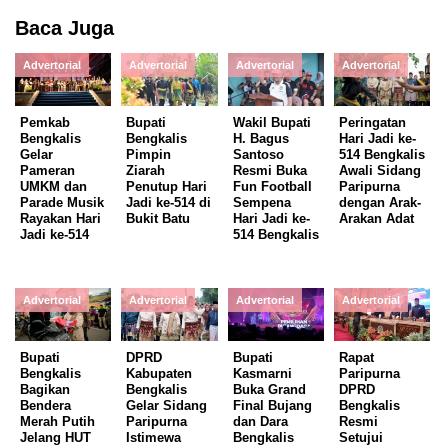
Baca Juga
Advertorial
Advertorial
Advertorial
Advertorial
Pemkab
Bupati
Wakil Bupati
Peringatan
Bengkalis
Bengkalis
H. Bagus
Hari Jadi ke-
Gelar
Pimpin
Santoso
514 Bengkalis
Pameran
Ziarah
Resmi Buka
Awali Sidang
UMKM dan
Penutup Hari
Fun Football
Paripurna
Parade Musik
Jadi ke-514 di
Sempena
dengan Arak-
Rayakan Hari
Bukit Batu
Hari Jadi ke-
Arakan Adat
Jadi ke-514
514 Bengkalis
Advertorial
Advertorial
Advertorial
Advertorial
Bupati
DPRD
Bupati
Rapat
Bengkalis
Kabupaten
Kasmarni
Paripurna
Bagikan
Bengkalis
Buka Grand
DPRD
Bendera
Gelar Sidang
Final Bujang
Bengkalis
Merah Putih
Paripurna
dan Dara
Resmi
Jelang HUT
Istimewa
Bengkalis
Setujui