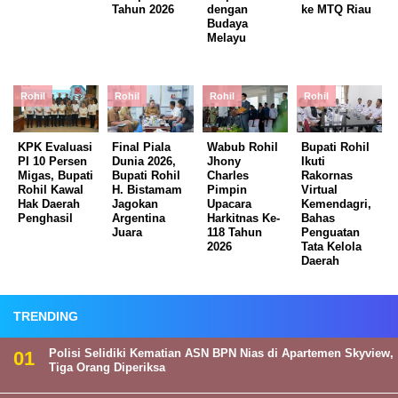
Tahun 2026
dengan
ke MTQ Riau
Budaya
Melayu
Rohil
Rohil
Rohil
Rohil
KPK Evaluasi
Final Piala
Wabub Rohil
Bupati Rohil
PI 10 Persen
Dunia 2026,
Jhony
Ikuti
Migas, Bupati
Bupati Rohil
Charles
Rakornas
Rohil Kawal
H. Bistamam
Pimpin
Virtual
Hak Daerah
Jagokan
Upacara
Kemendagri,
Penghasil
Argentina
Harkitnas Ke-
Bahas
Juara
118 Tahun
Penguatan
2026
Tata Kelola
Daerah
TRENDING
Polisi Selidiki Kematian ASN BPN Nias di Apartemen Skyview,
Tiga Orang Diperiksa