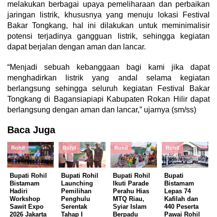
melakukan berbagai upaya pemeliharaan dan perbaikan
jaringan listrik, khususnya yang menuju lokasi Festival
Bakar Tongkang, hal ini dilakukan untuk meminimalisir
potensi terjadinya gangguan listrik, sehingga kegiatan
dapat berjalan dengan aman dan lancar.
“Menjadi sebuah kebanggaan bagi kami jika dapat
menghadirkan listrik yang andal selama kegiatan
berlangsung sehingga seluruh kegiatan Festival Bakar
Tongkang di Bagansiapiapi Kabupaten Rokan Hilir dapat
berlangsung dengan aman dan lancar,” ujarnya (sm/ss)
Baca Juga
Rohil
Rohil
Rohil
Rohil
Bupati Rohil
Bupati Rohil
Bupati Rohil
Bupati
Bistamam
Launching
Ikuti Parade
Bistamam
Hadiri
Pemilihan
Perahu Hias
Lepas 74
Workshop
Penghulu
MTQ Riau,
Kafilah dan
Sawit Expo
Serentak
Syiar Islam
440 Peserta
2026 Jakarta
Tahap I
Berpadu
Pawai Rohil