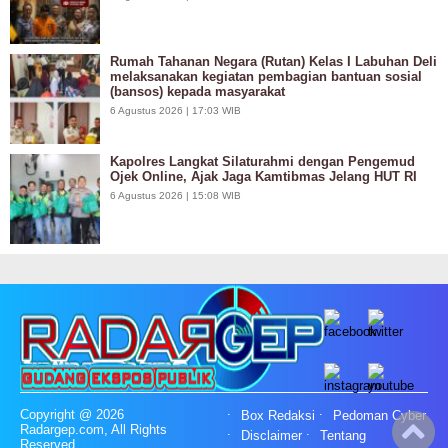
Rumah Tahanan Negara (Rutan) Kelas I Labuhan Deli
melaksanakan kegiatan pembagian bantuan sosial
(bansos) kepada masyarakat
6 Agustus 2026 | 17:03 WIB
Kapolres Langkat Silaturahmi dengan Pengemud
Ojek Online, Ajak Jaga Kamtibmas Jelang HUT RI
6 Agustus 2026 | 15:08 WIB
Copyright @ 2026
Box Redaksi
Pedoman Cyber
Radargep.com, All Rights
Disclaimer
Tentang
Reserved