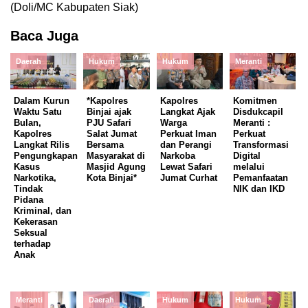
(Doli/MC Kabupaten Siak)
Baca Juga
Daerah
Hukum
Hukum
Meranti
Dalam Kurun
*Kapolres
Kapolres
Komitmen
Waktu Satu
Binjai ajak
Langkat Ajak
Disdukcapil
Bulan,
PJU Safari
Warga
Meranti :
Kapolres
Salat Jumat
Perkuat Iman
Perkuat
Langkat Rilis
Bersama
dan Perangi
Transformasi
Pengungkapan
Masyarakat di
Narkoba
Digital
Kasus
Masjid Agung
Lewat Safari
melalui
Narkotika,
Kota Binjai*
Jumat Curhat
Pemanfaatan
Tindak
NIK dan IKD
Pidana
Kriminal, dan
Kekerasan
Seksual
terhadap
Anak
Meranti
Daerah
Hukum
Hukum