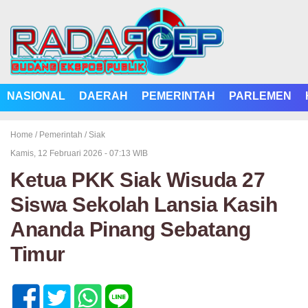
NASIONAL
DAERAH
PEMERINTAH
PARLEMEN
Home /
Pemerintah
/
Siak
Kamis, 12 Februari 2026 - 07:13 WIB
Ketua PKK Siak Wisuda 27
Siswa Sekolah Lansia Kasih
Ananda Pinang Sebatang
Timur