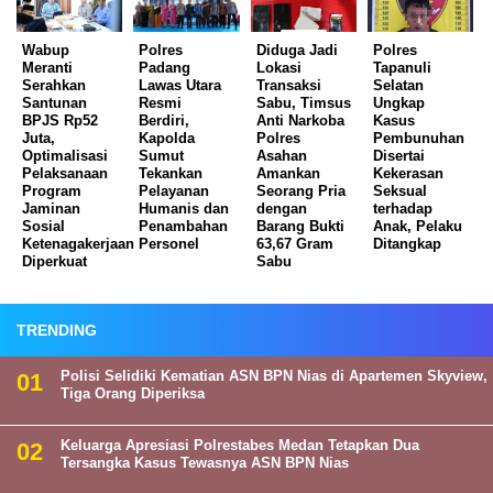
Wabup
Polres
Diduga Jadi
Polres
Meranti
Padang
Lokasi
Tapanuli
Serahkan
Lawas Utara
Transaksi
Selatan
Santunan
Resmi
Sabu, Timsus
Ungkap
BPJS Rp52
Berdiri,
Anti Narkoba
Kasus
Juta,
Kapolda
Polres
Pembunuhan
Optimalisasi
Sumut
Asahan
Disertai
Pelaksanaan
Tekankan
Amankan
Kekerasan
Program
Pelayanan
Seorang Pria
Seksual
Jaminan
Humanis dan
dengan
terhadap
Sosial
Penambahan
Barang Bukti
Anak, Pelaku
Ketenagakerjaan
Personel
63,67 Gram
Ditangkap
Diperkuat
Sabu
TRENDING
Polisi Selidiki Kematian ASN BPN Nias di Apartemen Skyview,
Tiga Orang Diperiksa
Keluarga Apresiasi Polrestabes Medan Tetapkan Dua
Tersangka Kasus Tewasnya ASN BPN Nias