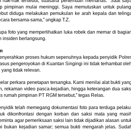
 hak-hak tersebut, suasana pertemuan memanas. “Saat say
ap pimpinan mulai meninggi. Saya memutuskan untuk pulang
sebut diduga melakukan pemukulan ke arah kepala dan teling
ecara bersama-sama,” ungkap T.Z.
rupa foto yang memperlihatkan luka robek dan memar di bagia
ah insiden berlangsung.
m
enyerahkan proses hukum sepenuhnya kepada penyidik Polre
asus pengeroyokan di Kuantan Singingi ini tidak terhambat ole
 yang tidak relevan.
lar perkara penetapan tersangka. Kami menilai alat bukti yan
um, rekaman video pasca-kejadian, hingga keterangan dua saks
ras rumah pimpinan PT RGM tersebut,” tegas Relas.
nyidik telah memegang dokumentasi foto para terduga pelaku
ntuk dikonfrontasi dengan korban dan saksi mata yang masi
minta agar pemeriksaan saksi lain tidak dijadikan alasan untu
ni bukan kejadian samar; semua bukti mengarah jelas. Suda