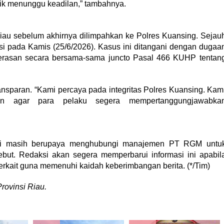
lik menunggu keadilan,” tambahnya.
Riau sebelum akhirnya dilimpahkan ke Polres Kuansing. Sejau
ksi pada Kamis (25/6/2026). Kasus ini ditangani dengan dugaa
erasan secara bersama-sama juncto Pasal 466 KUHP tentan
ansparan. “Kami percaya pada integritas Polres Kuansing. Kam
an agar para pelaku segera mempertanggungjawabka
daksi masih berupaya menghubungi manajemen PT RGM untu
but. Redaksi akan segera memperbarui informasi ini apabil
erkait guna memenuhi kaidah keberimbangan berita. (*/Tim)
vinsi Riau.