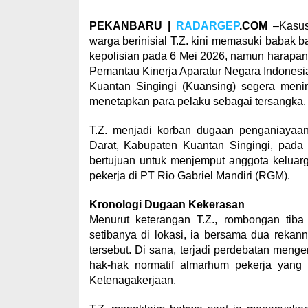
PEKANBARU |
RADARGEP
.COM
–Kasus
warga berinisial T.Z. kini memasuki babak b
kepolisian pada 6 Mei 2026, namun harapan
Pemantau Kinerja Aparatur Negara Indonesia
Kuantan Singingi (Kuansing) segera menin
menetapkan para pelaku sebagai tersangka.
T.Z. menjadi korban dugaan penganiayaa
Darat, Kabupaten Kuantan Singingi, pada 
bertujuan untuk menjemput anggota keluarga
pekerja di PT Rio Gabriel Mandiri (RGM).
Kronologi Dugaan Kekerasan
Menurut keterangan T.Z., rombongan tiba
setibanya di lokasi, ia bersama dua reka
tersebut. Di sana, terjadi perdebatan mengen
hak-hak normatif almarhum pekerja yang
Ketenagakerjaan.