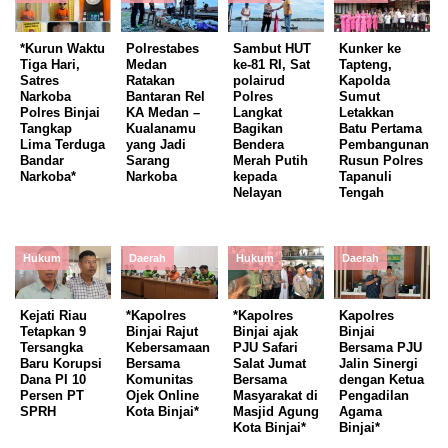
*Kurun Waktu
Polrestabes
Sambut HUT
Kunker ke
Tiga Hari,
Medan
ke-81 RI, Sat
Tapteng,
Satres
Ratakan
polairud
Kapolda
Narkoba
Bantaran Rel
Polres
Sumut
Polres Binjai
KA Medan –
Langkat
Letakkan
Tangkap
Kualanamu
Bagikan
Batu Pertama
Lima Terduga
yang Jadi
Bendera
Pembangunan
Bandar
Sarang
Merah Putih
Rusun Polres
Narkoba*
Narkoba
kepada
Tapanuli
Nelayan
Tengah
Hukum
Daerah
Hukum
Daerah
Kejati Riau
*Kapolres
*Kapolres
Kapolres
Tetapkan 9
Binjai Rajut
Binjai ajak
Binjai
Tersangka
Kebersamaan
PJU Safari
Bersama PJU
Baru Korupsi
Bersama
Salat Jumat
Jalin Sinergi
Dana PI 10
Komunitas
Bersama
dengan Ketua
Persen PT
Ojek Online
Masyarakat di
Pengadilan
SPRH
Kota Binjai*
Masjid Agung
Agama
Kota Binjai*
Binjai*