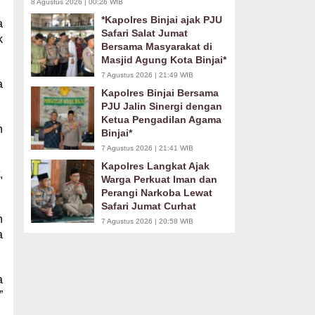
8 Agustus 2026 | 00:26 WIB
*Kapolres Binjai ajak PJU
a
Safari Salat Jumat
k
Bersama Masyarakat di
Masjid Agung Kota Binjai*
7 Agustus 2026 | 21:49 WIB
a
Kapolres Binjai Bersama
PJU Jalin Sinergi dengan
Ketua Pengadilan Agama
n
Binjai*
7 Agustus 2026 | 21:41 WIB
Kapolres Langkat Ajak
,
Warga Perkuat Iman dan
Perangi Narkoba Lewat
Safari Jumat Curhat
h
7 Agustus 2026 | 20:58 WIB
a
a
”