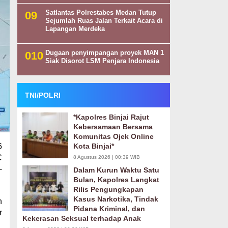
Satlantas Polrestabes Medan Tutup
Sejumlah Ruas Jalan Terkait Acara di
Lapangan Merdeka
Dugaan penyimpangan proyek MAN 1
Siak Disorot LSM Penjara Indonesia
TNI/POLRI
*Kapolres Binjai Rajut
Kebersamaan Bersama
Komunitas Ojek Online
6
Kota Binjai*
C
8 Agustus 2026 | 00:39 WIB
-
Dalam Kurun Waktu Satu
Bulan, Kapolres Langkat
Rilis Pengungkapan
Kasus Narkotika, Tindak
n
Pidana Kriminal, dan
r
Kekerasan Seksual terhadap Anak