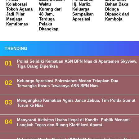
Kolaborasi
Waktu
Hj. Nurliz,
Bahan Baku
Tokoh Agama
Kurang dari
Keluarga
Diduga
Jadi Pilar
48 Jam,
Sampaikan
Dipasok dari
Menjaga
Terduga
Apresiasi
Kamboja
Kamtibmas
Pelaku
Ditangkap
TRENDING
Polisi Selidiki Kematian ASN BPN Nias di Apartemen Skyview,
Tiga Orang Diperiksa
Keluarga Apresiasi Polrestabes Medan Tetapkan Dua
Tersangka Kasus Tewasnya ASN BPN Nias
Mengungkap Kematian Agnis Jance Zebua, Tim Polda Sumut
Turun ke Nias
Menyoroti Aktivitas Usaha Ilegal di Kandis, Publik Menanti
Langkah Tegas dan Ruang Klarifikasi Aparat