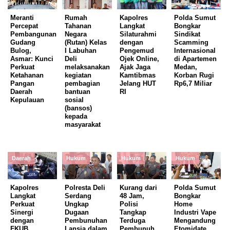
Meranti
Rumah
Kapolres
Polda Sumut
Percepat
Tahanan
Langkat
Bongkar
Pembangunan
Negara
Silaturahmi
Sindikat
Gudang
(Rutan) Kelas
dengan
Scamming
Bulog,
I Labuhan
Pengemud
Internasional
Asmar: Kunci
Deli
Ojek Online,
di Apartemen
Perkuat
melaksanakan
Ajak Jaga
Medan,
Ketahanan
kegiatan
Kamtibmas
Korban Rugi
Pangan
pembagian
Jelang HUT
Rp6,7 Miliar
Daerah
bantuan
RI
Kepulauan
sosial
(bansos)
kepada
masyarakat
Daerah
Hukum
Hukum
Hukum
Kapolres
Polresta Deli
Kurang dari
Polda Sumut
Langkat
Serdang
48 Jam,
Bongkar
Perkuat
Ungkap
Polisi
Home
Sinergi
Dugaan
Tangkap
Industri Vape
dengan
Pembunuhan
Terduga
Mengandung
FKUB,
Lansia dalam
Pembunuh
Etomidate,