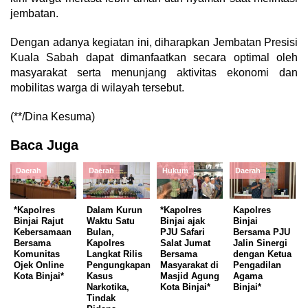
jembatan.
Dengan adanya kegiatan ini, diharapkan Jembatan Presisi
Kuala Sabah dapat dimanfaatkan secara optimal oleh
masyarakat serta menunjang aktivitas ekonomi dan
mobilitas warga di wilayah tersebut.
(**/Dina Kesuma)
Baca Juga
Daerah
Daerah
Hukum
Daerah
*Kapolres
Dalam Kurun
*Kapolres
Kapolres
Binjai Rajut
Waktu Satu
Binjai ajak
Binjai
Kebersamaan
Bulan,
PJU Safari
Bersama PJU
Bersama
Kapolres
Salat Jumat
Jalin Sinergi
Komunitas
Langkat Rilis
Bersama
dengan Ketua
Ojek Online
Pengungkapan
Masyarakat di
Pengadilan
Kota Binjai*
Kasus
Masjid Agung
Agama
Narkotika,
Kota Binjai*
Binjai*
Tindak