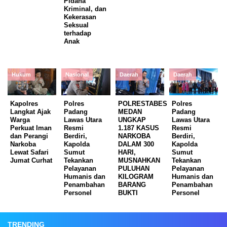
Pidana
Kriminal, dan
Kekerasan
Seksual
terhadap
Anak
Hukum
Nasional
Daerah
Daerah
Kapolres
Polres
POLRESTABES
Polres
Langkat Ajak
Padang
MEDAN
Padang
Warga
Lawas Utara
UNGKAP
Lawas Utara
Perkuat Iman
Resmi
1.187 KASUS
Resmi
dan Perangi
Berdiri,
NARKOBA
Berdiri,
Narkoba
Kapolda
DALAM 300
Kapolda
Lewat Safari
Sumut
HARI,
Sumut
Jumat Curhat
Tekankan
MUSNAHKAN
Tekankan
Pelayanan
PULUHAN
Pelayanan
Humanis dan
KILOGRAM
Humanis dan
Penambahan
BARANG
Penambahan
Personel
BUKTI
Personel
TRENDING