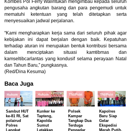
Kombes Pol Ferry Walintukan mengimbau kepada seluruh
pengusaha angkutan barang dan para pengemudi untuk
mematuhi ketentuan yang telah ditetapkan serta
menyesuaikan jadwal perjalanan.
“Kami mengharapkan kerja sama dari seluruh pihak agar
kebijakan ini dapat berjalan dengan baik. Kepatuhan
terhadap aturan ini merupakan bentuk kontribusi bersama
dalam menciptakan situasi kamtibmas dan
kamseltibcarlantas yang kondusif selama perayaan Natal
dan Tahun Baru,” pungkasnya.
(Red/Dina Kesuma)
Baca Juga
Hukum
Hukum
TNI/Polri
TNI/Polri
Sambut HUT
Kunker ke
Polsek
Kapolres
ke-81 RI, Sat
Tapteng,
Kampar
Baru Siap
polairud
Kapolda
Tangkap Dua
Gelar
Polres
Sumut
Terduga
Ekspedisi
Langkat
Letakkan
Pengedar
Merah Putih,