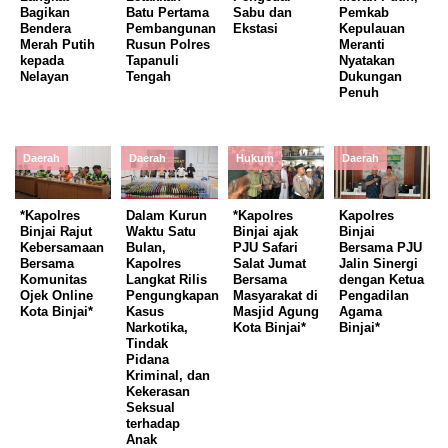
Bagikan
Batu Pertama
Sabu dan
Pemkab
Bendera
Pembangunan
Ekstasi
Kepulauan
Merah Putih
Rusun Polres
Meranti
kepada
Tapanuli
Nyatakan
Nelayan
Tengah
Dukungan
Penuh
Daerah
Daerah
Hukum
Daerah
*Kapolres
Dalam Kurun
*Kapolres
Kapolres
Binjai Rajut
Waktu Satu
Binjai ajak
Binjai
Kebersamaan
Bulan,
PJU Safari
Bersama PJU
Bersama
Kapolres
Salat Jumat
Jalin Sinergi
Komunitas
Langkat Rilis
Bersama
dengan Ketua
Ojek Online
Pengungkapan
Masyarakat di
Pengadilan
Kota Binjai*
Kasus
Masjid Agung
Agama
Narkotika,
Kota Binjai*
Binjai*
Tindak
Pidana
Kriminal, dan
Kekerasan
Seksual
terhadap
Anak