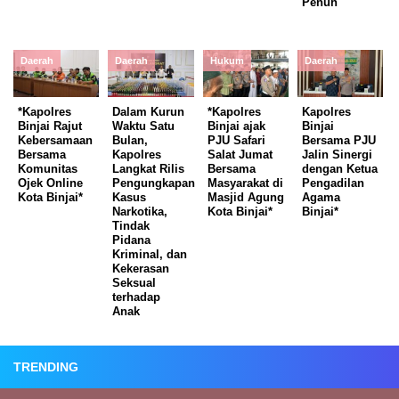
Penuh
Daerah
Daerah
Hukum
Daerah
*Kapolres
Dalam Kurun
*Kapolres
Kapolres
Binjai Rajut
Waktu Satu
Binjai ajak
Binjai
Kebersamaan
Bulan,
PJU Safari
Bersama PJU
Bersama
Kapolres
Salat Jumat
Jalin Sinergi
Komunitas
Langkat Rilis
Bersama
dengan Ketua
Ojek Online
Pengungkapan
Masyarakat di
Pengadilan
Kota Binjai*
Kasus
Masjid Agung
Agama
Narkotika,
Kota Binjai*
Binjai*
Tindak
Pidana
Kriminal, dan
Kekerasan
Seksual
terhadap
Anak
TRENDING