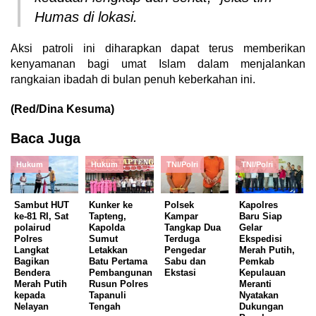
Humas di lokasi.
Aksi patroli ini diharapkan dapat terus memberikan
kenyamanan bagi umat Islam dalam menjalankan
rangkaian ibadah di bulan penuh keberkahan ini.
(Red/Dina Kesuma)
Baca Juga
Hukum
Hukum
TNI/Polri
TNI/Polri
Sambut HUT
Kunker ke
Polsek
Kapolres
ke-81 RI, Sat
Tapteng,
Kampar
Baru Siap
polairud
Kapolda
Tangkap Dua
Gelar
Polres
Sumut
Terduga
Ekspedisi
Langkat
Letakkan
Pengedar
Merah Putih,
Bagikan
Batu Pertama
Sabu dan
Pemkab
Bendera
Pembangunan
Ekstasi
Kepulauan
Merah Putih
Rusun Polres
Meranti
kepada
Tapanuli
Nyatakan
Nelayan
Tengah
Dukungan