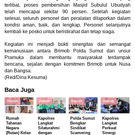
terlibat, proses pembersihan Masjid Subulul Ubudyah
telah mencapai sekitar 90 persen. Setelah kegiatan
selesai, seluruh personel dan peralatan dilaporkan dalam
kondisi aman, baik, dan lengkap. Personel selanjutnya
kembali ke posko untuk beristirahat dan tetap siaga.
Kegiatan ini menjadi bukti sinergitas dan semangat
kemanusiaan antara Brimob Polda Sumut dan unsur
Pramuka dalam membantu masyarakat terdampak
bencana, sejalan dengan komitmen Brimob untuk Nusa
dan Bangsa.
(Red/Dina Kesuma)
Baca Juga
Daerah
Daerah
Daerah
Daerah
Rumah
Kapolres
Polda Sumut
Kapolres
Tahanan
Langkat
Bongkar
Langkat
Negara
Silaturahmi
Sindikat
Perkuat
(Rutan) Kelas
dengan
Scamming
Sinergi