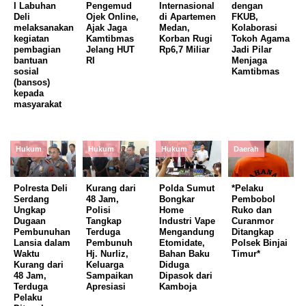
I Labuhan
Pengemud
Internasional
dengan
Deli
Ojek Online,
di Apartemen
FKUB,
melaksanakan
Ajak Jaga
Medan,
Kolaborasi
kegiatan
Kamtibmas
Korban Rugi
Tokoh Agama
pembagian
Jelang HUT
Rp6,7 Miliar
Jadi Pilar
bantuan
RI
Menjaga
sosial
Kamtibmas
(bansos)
kepada
masyarakat
Hukum
Hukum
Hukum
Daerah
Polresta Deli
Kurang dari
Polda Sumut
*Pelaku
Serdang
48 Jam,
Bongkar
Pembobol
Ungkap
Polisi
Home
Ruko dan
Dugaan
Tangkap
Industri Vape
Curanmor
Pembunuhan
Terduga
Mengandung
Ditangkap
Lansia dalam
Pembunuh
Etomidate,
Polsek Binjai
Waktu
Hj. Nurliz,
Bahan Baku
Timur*
Kurang dari
Keluarga
Diduga
48 Jam,
Sampaikan
Dipasok dari
Terduga
Apresiasi
Kamboja
Pelaku