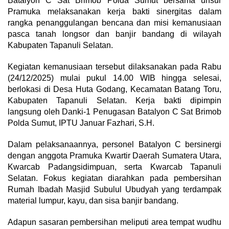
Batalyon C Sat Brimob Polda Sumut bersama unsur
Pramuka melaksanakan kerja bakti sinergitas dalam
rangka penanggulangan bencana dan misi kemanusiaan
pasca tanah longsor dan banjir bandang di wilayah
Kabupaten Tapanuli Selatan.
Kegiatan kemanusiaan tersebut dilaksanakan pada Rabu
(24/12/2025) mulai pukul 14.00 WIB hingga selesai,
berlokasi di Desa Huta Godang, Kecamatan Batang Toru,
Kabupaten Tapanuli Selatan. Kerja bakti dipimpin
langsung oleh Danki-1 Penugasan Batalyon C Sat Brimob
Polda Sumut, IPTU Januar Fazhari, S.H.
Dalam pelaksanaannya, personel Batalyon C bersinergi
dengan anggota Pramuka Kwartir Daerah Sumatera Utara,
Kwarcab Padangsidimpuan, serta Kwarcab Tapanuli
Selatan. Fokus kegiatan diarahkan pada pembersihan
Rumah Ibadah Masjid Subulul Ubudyah yang terdampak
material lumpur, kayu, dan sisa banjir bandang.
Adapun sasaran pembersihan meliputi area tempat wudhu