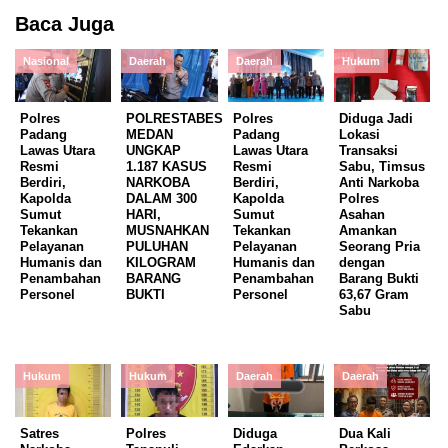
Baca Juga
Nasional
Daerah
Daerah
Hukum
Polres
POLRESTABES
Polres
Diduga Jadi
Padang
MEDAN
Padang
Lokasi
Lawas Utara
UNGKAP
Lawas Utara
Transaksi
Resmi
1.187 KASUS
Resmi
Sabu, Timsus
Berdiri,
NARKOBA
Berdiri,
Anti Narkoba
Kapolda
DALAM 300
Kapolda
Polres
Sumut
HARI,
Sumut
Asahan
Tekankan
MUSNAHKAN
Tekankan
Amankan
Pelayanan
PULUHAN
Pelayanan
Seorang Pria
Humanis dan
KILOGRAM
Humanis dan
dengan
Penambahan
BARANG
Penambahan
Barang Bukti
Personel
BUKTI
Personel
63,67 Gram
Sabu
Hukum
Hukum
Daerah
Daerah
Satres
Polres
Diduga
Dua Kali