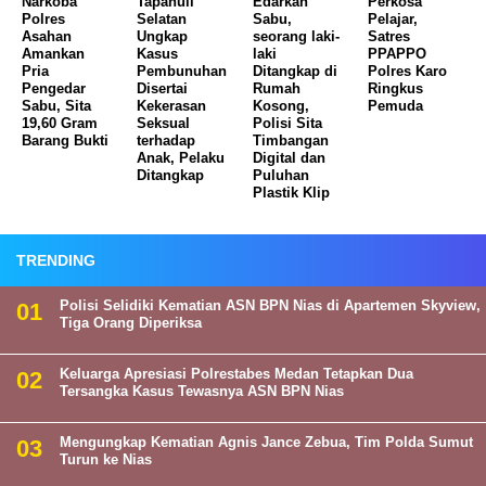
Narkoba
Tapanuli
Edarkan
Perkosa
Polres
Selatan
Sabu,
Pelajar,
Asahan
Ungkap
seorang laki-
Satres
Amankan
Kasus
laki
PPAPPO
Pria
Pembunuhan
Ditangkap di
Polres Karo
Pengedar
Disertai
Rumah
Ringkus
Sabu, Sita
Kekerasan
Kosong,
Pemuda
19,60 Gram
Seksual
Polisi Sita
Barang Bukti
terhadap
Timbangan
Anak, Pelaku
Digital dan
Ditangkap
Puluhan
Plastik Klip
TRENDING
Polisi Selidiki Kematian ASN BPN Nias di Apartemen Skyview,
Tiga Orang Diperiksa
Keluarga Apresiasi Polrestabes Medan Tetapkan Dua
Tersangka Kasus Tewasnya ASN BPN Nias
Mengungkap Kematian Agnis Jance Zebua, Tim Polda Sumut
Turun ke Nias