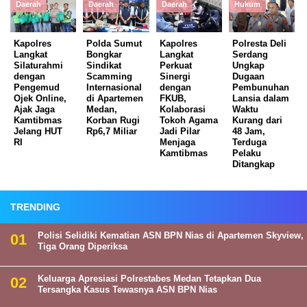
Daerah
Daerah
Daerah
Hukum
Kapolres
Polda Sumut
Kapolres
Polresta Deli
Langkat
Bongkar
Langkat
Serdang
Silaturahmi
Sindikat
Perkuat
Ungkap
dengan
Scamming
Sinergi
Dugaan
Pengemud
Internasional
dengan
Pembunuhan
Ojek Online,
di Apartemen
FKUB,
Lansia dalam
Ajak Jaga
Medan,
Kolaborasi
Waktu
Kamtibmas
Korban Rugi
Tokoh Agama
Kurang dari
Jelang HUT
Rp6,7 Miliar
Jadi Pilar
48 Jam,
RI
Menjaga
Terduga
Kamtibmas
Pelaku
Ditangkap
TRENDING
Polisi Selidiki Kematian ASN BPN Nias di Apartemen Skyview,
Tiga Orang Diperiksa
Keluarga Apresiasi Polrestabes Medan Tetapkan Dua
Tersangka Kasus Tewasnya ASN BPN Nias