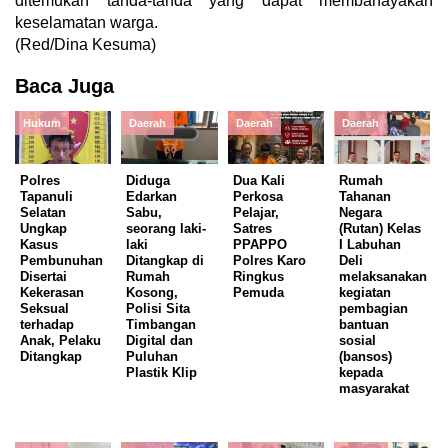
ditemukan tanda-tanda yang dapat membahayakan
keselamatan warga.
(Red/Dina Kesuma)
Baca Juga
Hukum
Daerah
Daerah
Daerah
Polres
Diduga
Dua Kali
Rumah
Tapanuli
Edarkan
Perkosa
Tahanan
Selatan
Sabu,
Pelajar,
Negara
Ungkap
seorang laki-
Satres
(Rutan) Kelas
Kasus
laki
PPAPPO
I Labuhan
Pembunuhan
Ditangkap di
Polres Karo
Deli
Disertai
Rumah
Ringkus
melaksanakan
Kekerasan
Kosong,
Pemuda
kegiatan
Seksual
Polisi Sita
pembagian
terhadap
Timbangan
bantuan
Anak, Pelaku
Digital dan
sosial
Ditangkap
Puluhan
(bansos)
Plastik Klip
kepada
masyarakat