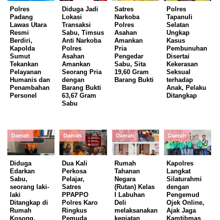
Polres
Diduga Jadi
Satres
Polres
Padang
Lokasi
Narkoba
Tapanuli
Lawas Utara
Transaksi
Polres
Selatan
Resmi
Sabu, Timsus
Asahan
Ungkap
Berdiri,
Anti Narkoba
Amankan
Kasus
Kapolda
Polres
Pria
Pembunuhan
Sumut
Asahan
Pengedar
Disertai
Tekankan
Amankan
Sabu, Sita
Kekerasan
Pelayanan
Seorang Pria
19,60 Gram
Seksual
Humanis dan
dengan
Barang Bukti
terhadap
Penambahan
Barang Bukti
Anak, Pelaku
Personel
63,67 Gram
Ditangkap
Sabu
Daerah
Daerah
Daerah
Daerah
Diduga
Dua Kali
Rumah
Kapolres
Edarkan
Perkosa
Tahanan
Langkat
Sabu,
Pelajar,
Negara
Silaturahmi
seorang laki-
Satres
(Rutan) Kelas
dengan
laki
PPAPPO
I Labuhan
Pengemud
Ditangkap di
Polres Karo
Deli
Ojek Online,
Rumah
Ringkus
melaksanakan
Ajak Jaga
Kosong,
Pemuda
kegiatan
Kamtibmas