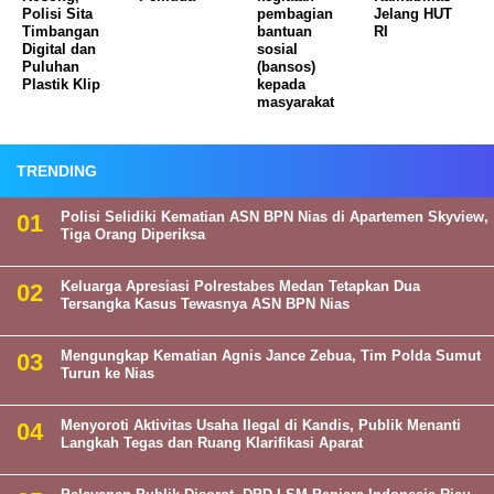
Polisi Sita
pembagian
Jelang HUT
Timbangan
bantuan
RI
Digital dan
sosial
Puluhan
(bansos)
Plastik Klip
kepada
masyarakat
TRENDING
Polisi Selidiki Kematian ASN BPN Nias di Apartemen Skyview,
Tiga Orang Diperiksa
Keluarga Apresiasi Polrestabes Medan Tetapkan Dua
Tersangka Kasus Tewasnya ASN BPN Nias
Mengungkap Kematian Agnis Jance Zebua, Tim Polda Sumut
Turun ke Nias
Menyoroti Aktivitas Usaha Ilegal di Kandis, Publik Menanti
Langkah Tegas dan Ruang Klarifikasi Aparat