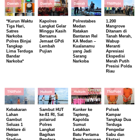
Daerah
Daerah
Daerah
TNI/Polri
*Kurun Waktu
Kapolres
Polrestabes
1.200
Tiga Hari,
Langkat Gelar
Medan
Mangrove
Satres
Minggu Kasih
Ratakan
Ditanam di
Narkoba
Bersama
Bantaran Rel
Tanah Merah,
Polres Binjai
Jemaat GPdi
KA Medan –
Wabup
Tangkap
Lembah
Kualanamu
Meranti
Lima Terduga
Pujian
yang Jadi
Apresiasi
Bandar
Sarang
Ekspedisi
Narkoba*
Narkoba
Merah Putih
Presisi Polda
Riau
TNI/Polri
Hukum
Hukum
TNI/Polri
Kebakaran
Sambut HUT
Kunker ke
Polsek
Lahan
ke-81 RI, Sat
Tapteng,
Kampar
Gambut
polairud
Kapolda
Tangkap Dua
Seluas 1
Polres
Sumut
Terduga
Hektare di
Langkat
Letakkan
Pengedar
Depan
Bagikan
Batu Pertama
Sabu dan
Stadion
Bendera
Pembangunan
Ekstasi