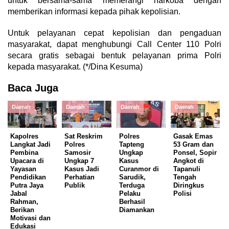
untuk bersama-sama memerangi narkoba dengan
memberikan informasi kepada pihak kepolisian.
Untuk pelayanan cepat kepolisian dan pengaduan
masyarakat, dapat menghubungi Call Center 110 Polri
secara gratis sebagai bentuk pelayanan prima Polri
kepada masyarakat. (*/Dina Kesuma)
Baca Juga
Daerah
Daerah
Daerah
Daerah
Kapolres
Sat Reskrim
Polres
Gasak Emas
Langkat Jadi
Polres
Tapteng
53 Gram dan
Pembina
Samosir
Ungkap
Ponsel, Sopir
Upacara di
Ungkap 7
Kasus
Angkot di
Yayasan
Kasus Jadi
Curanmor di
Tapanuli
Pendidikan
Perhatian
Sarudik,
Tengah
Putra Jaya
Publik
Terduga
Diringkus
Jabal
Pelaku
Polisi
Rahman,
Berhasil
Berikan
Diamankan
Motivasi dan
Edukasi