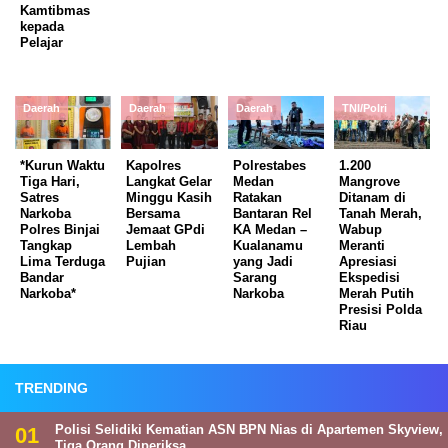
Kamtibmas
kepada
Pelajar
Daerah
Daerah
Daerah
TNI/Polri
*Kurun Waktu
Kapolres
Polrestabes
1.200
Tiga Hari,
Langkat Gelar
Medan
Mangrove
Satres
Minggu Kasih
Ratakan
Ditanam di
Narkoba
Bersama
Bantaran Rel
Tanah Merah,
Polres Binjai
Jemaat GPdi
KA Medan –
Wabup
Tangkap
Lembah
Kualanamu
Meranti
Lima Terduga
Pujian
yang Jadi
Apresiasi
Bandar
Sarang
Ekspedisi
Narkoba*
Narkoba
Merah Putih
Presisi Polda
Riau
TRENDING
Polisi Selidiki Kematian ASN BPN Nias di Apartemen Skyview,
Tiga Orang Diperiksa