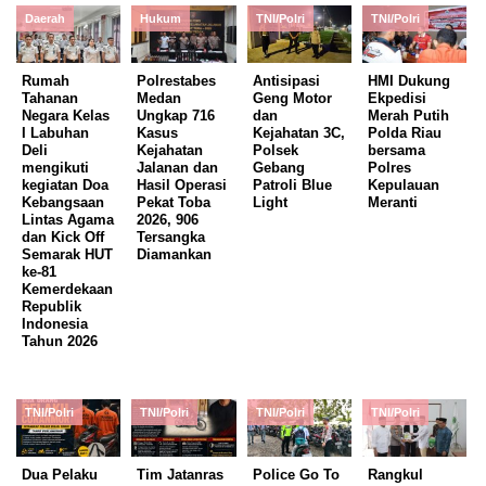
Daerah
Hukum
TNI/Polri
TNI/Polri
Rumah
Polrestabes
Antisipasi
HMI Dukung
Tahanan
Medan
Geng Motor
Ekpedisi
Negara Kelas
Ungkap 716
dan
Merah Putih
I Labuhan
Kasus
Kejahatan 3C,
Polda Riau
Deli
Kejahatan
Polsek
bersama
mengikuti
Jalanan dan
Gebang
Polres
kegiatan Doa
Hasil Operasi
Patroli Blue
Kepulauan
Kebangsaan
Pekat Toba
Light
Meranti
Lintas Agama
2026, 906
dan Kick Off
Tersangka
Semarak HUT
Diamankan
ke-81
Kemerdekaan
Republik
Indonesia
Tahun 2026
TNI/Polri
TNI/Polri
TNI/Polri
TNI/Polri
Dua Pelaku
Tim Jatanras
Police Go To
Rangkul