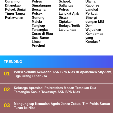
Curanmor
Polres
School,
Ulama,
Ditangkap
Simalungun
Satlantas
Kapolres
Polsek Binjai
Bersama
Polres
Langkat
Timur Tanpa
Polsek
Langkat Ajak
Perkuat
Perlawanan
Gunung
Siswa
Sinergi
Malela
Ciptakan
dengan MUI
Tangkap
Budaya Tertib
Demi
Tersangka
Lalu Lintas
Wujudkan
Curas di Riau
Kamtibmas
Usai Buron
yang
Lintas
Kondusif
Provinsi
TRENDING
Polisi Selidiki Kematian ASN BPN Nias di Apartemen Skyview,
Tiga Orang Diperiksa
Keluarga Apresiasi Polrestabes Medan Tetapkan Dua
Tersangka Kasus Tewasnya ASN BPN Nias
Mengungkap Kematian Agnis Jance Zebua, Tim Polda Sumut
Turun ke Nias