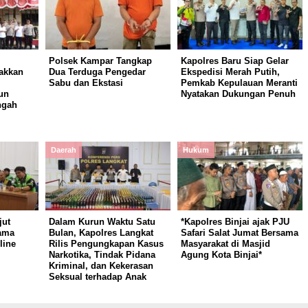
Polsek Kampar Tangkap
Kapolres Baru Siap Gelar
akkan
Dua Terduga Pengedar
Ekspedisi Merah Putih,
Sabu dan Ekstasi
Pemkab Kepulauan Meranti
un
Nyatakan Dukungan Penuh
ngah
Daerah
Hukum
jut
Dalam Kurun Waktu Satu
*Kapolres Binjai ajak PJU
ama
Bulan, Kapolres Langkat
Safari Salat Jumat Bersama
line
Rilis Pengungkapan Kasus
Masyarakat di Masjid
Narkotika, Tindak Pidana
Agung Kota Binjai*
Kriminal, dan Kekerasan
Seksual terhadap Anak