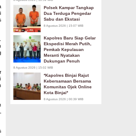
a
Polsek Kampar Tangkap
i
Dua Terduga Pengedar
Sabu dan Ekstasi
s
8 Agustus 2026 | 15:07 WIB
Kapolres Baru Siap Gelar
.
Ekspedisi Merah Putih,
n
Pemkab Kepulauan
g
Meranti Nyatakan
Dukungan Penuh
8 Agustus 2026 | 15:02 WIB
r
*Kapolres Binjai Rajut
i
Kebersamaan Bersama
m
Komunitas Ojek Online
Kota Binjai*
8 Agustus 2026 | 00:39 WIB
m
,
s