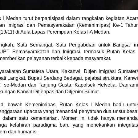
I Medan turut berpartisipasi dalam rangkaian kegiatan Acar
ian Imigrasi dan Pemasyarakatan (Kemenimipas) Ke-1 Tahu
19/11) di Aula Lapas Perempuan Kelas IIA Medan.
gkah, Satu Semangat, Satu Pengabdian untuk Bangsa” in
UPT Pemasyarakatan dan Imigrasi, termasuk Rutan Kelas 
emberikan pelayanan terbaik kepada masyarakat.
yarakatan Sumatera Utara, Kakanwil Ditjen Imigrasi Sumater
ti Langkat, Bupati Serdang Bedagai, pejabat struktural Kanwi
T se-Medan dan Tanjung Gusta, Kapolsek Helvetia, Danrami
ngkungan Kanwil Ditjenpas dan Ditjenim Sumut.
di bawah Kemenimipas, Rutan Kelas I Medan hadir untu
nggaraan upacara yang menandai penyatuan dua unsur besa
dalam satu kementerian. Momen ini tidak hanya menanda
juga kelahiran paradigma baru yang menekankan integritas
dern dan humanis.