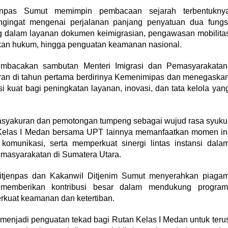
jenpas Sumut memimpin pembacaan sejarah terbentukny
gingat mengenai perjalanan panjang penyatuan dua fungs
ing dalam layanan dokumen keimigrasian, pengawasan mobilita
an hukum, hingga penguatan keamanan nasional.
embacakan sambutan Menteri Imigrasi dan Pemasyarakatan
jaran di tahun pertama berdirinya Kemenimipas dan menegaska
 kuat bagi peningkatan layanan, inovasi, dan tata kelola yan
 tasyakuran dan pemotongan tumpeng sebagai wujud rasa syuku
 Kelas I Medan bersama UPT lainnya memanfaatkan momen in
omunikasi, serta memperkuat sinergi lintas instansi dala
masyarakatan di Sumatera Utara.
itjenpas dan Kakanwil Ditjenim Sumut menyerahkan piaga
 memberikan kontribusi besar dalam mendukung program
rkuat keamanan dan ketertiban.
 menjadi penguatan tekad bagi Rutan Kelas I Medan untuk teru