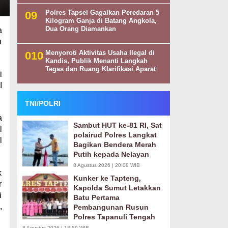
Polres Tapsel Gagalkan Peredaran 5
Kilogram Ganja di Batang Angkola,
Dua Orang Diamankan
a
n
Menyoroti Aktivitas Usaha Ilegal di
Kandis, Publik Menanti Langkah
Tegas dan Ruang Klarifikasi Aparat
i
I
TNI/POLRI
a
Sambut HUT ke-81 RI, Sat
l
polairud Polres Langkat
l
Bagikan Bendera Merah
Putih kepada Nelayan
8 Agustus 2026 | 20:08 WIB
k
Kunker ke Tapteng,
r
Kapolda Sumut Letakkan
i
Batu Pertama
,
Pembangunan Rusun
Polres Tapanuli Tengah
8 Agustus 2026 | 18:59 WIB