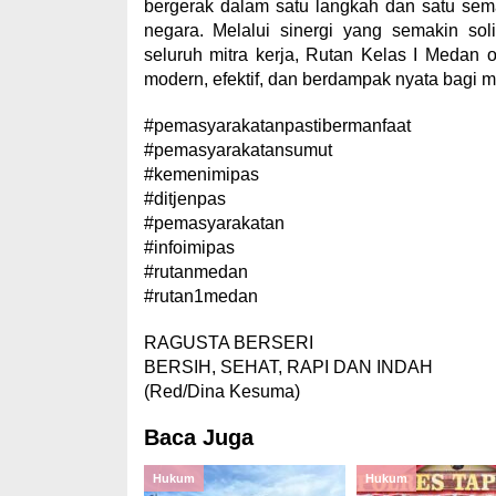
bergerak dalam satu langkah dan satu se
negara. Melalui sinergi yang semakin sol
seluruh mitra kerja, Rutan Kelas I Medan 
modern, efektif, dan berdampak nyata bagi 
#pemasyarakatanpastibermanfaat
#pemasyarakatansumut
#kemenimipas
#ditjenpas
#pemasyarakatan
#infoimipas
#rutanmedan
#rutan1medan
RAGUSTA BERSERI
BERSIH, SEHAT, RAPI DAN INDAH
(Red/Dina Kesuma)
Baca Juga
Hukum
Hukum