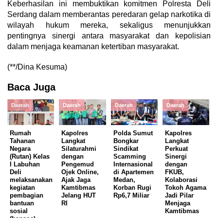
Keberhasilan ini membuktikan komitmen Polresta Deli
Serdang dalam memberantas peredaran gelap narkotika di
wilayah hukum mereka, sekaligus menunjukkan
pentingnya sinergi antara masyarakat dan kepolisian
dalam menjaga keamanan ketertiban masyarakat.
(**/Dina Kesuma)
Baca Juga
Daerah
Daerah
Daerah
Daerah
Rumah
Kapolres
Polda Sumut
Kapolres
Tahanan
Langkat
Bongkar
Langkat
Negara
Silaturahmi
Sindikat
Perkuat
(Rutan) Kelas
dengan
Scamming
Sinergi
I Labuhan
Pengemud
Internasional
dengan
Deli
Ojek Online,
di Apartemen
FKUB,
melaksanakan
Ajak Jaga
Medan,
Kolaborasi
kegiatan
Kamtibmas
Korban Rugi
Tokoh Agama
pembagian
Jelang HUT
Rp6,7 Miliar
Jadi Pilar
bantuan
RI
Menjaga
sosial
Kamtibmas