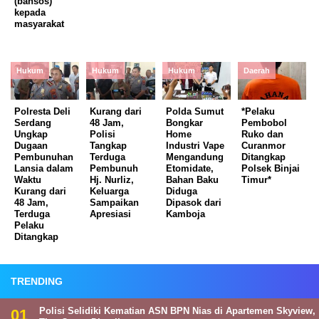
(bansos)
kepada
masyarakat
Hukum
Hukum
Hukum
Daerah
Polresta Deli
Kurang dari
Polda Sumut
*Pelaku
Serdang
48 Jam,
Bongkar
Pembobol
Ungkap
Polisi
Home
Ruko dan
Dugaan
Tangkap
Industri Vape
Curanmor
Pembunuhan
Terduga
Mengandung
Ditangkap
Lansia dalam
Pembunuh
Etomidate,
Polsek Binjai
Waktu
Hj. Nurliz,
Bahan Baku
Timur*
Kurang dari
Keluarga
Diduga
48 Jam,
Sampaikan
Dipasok dari
Terduga
Apresiasi
Kamboja
Pelaku
Ditangkap
TRENDING
Polisi Selidiki Kematian ASN BPN Nias di Apartemen Skyview,