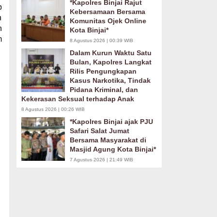
*Kapolres Binjai Rajut
b
Kebersamaan Bersama
n
Komunitas Ojek Online
n
Kota Binjai*
m
8 Agustus 2026 | 00:39 WIB
Dalam Kurun Waktu Satu
Bulan, Kapolres Langkat
Rilis Pengungkapan
Kasus Narkotika, Tindak
Pidana Kriminal, dan
Kekerasan Seksual terhadap Anak
8 Agustus 2026 | 00:26 WIB
*Kapolres Binjai ajak PJU
Safari Salat Jumat
Bersama Masyarakat di
Masjid Agung Kota Binjai*
7 Agustus 2026 | 21:49 WIB