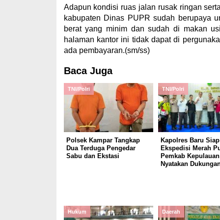
Adapun kondisi ruas jalan rusak ringan serta
kabupaten Dinas PUPR sudah berupaya untu
berat yang minim dan sudah di makan usia
halaman kantor ini tidak dapat di pergunak
ada pembayaran.(sm/ss)
Baca Juga
TNI/Polri
TNI/Polri
Polsek Kampar Tangkap
Kapolres Baru Siap
Dua Terduga Pengedar
Ekspedisi Merah Pu
Sabu dan Ekstasi
Pemkab Kepulauan 
Nyatakan Dukunga
Hukum
Daerah