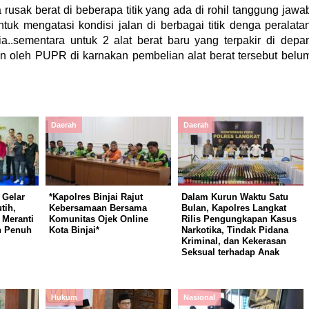
 rusak berat di beberapa titik yang ada di rohil tanggung jawa
k mengatasi kondisi jalan di berbagai titik denga peralata
..sementara untuk 2 alat berat baru yang terpakir di depa
an oleh PUPR di karnakan pembelian alat berat tersebut belu
Daerah
Daerah
 Gelar
*Kapolres Binjai Rajut
Dalam Kurun Waktu Satu
tih,
Kebersamaan Bersama
Bulan, Kapolres Langkat
Meranti
Komunitas Ojek Online
Rilis Pengungkapan Kasus
n Penuh
Kota Binjai*
Narkotika, Tindak Pidana
Kriminal, dan Kekerasan
Seksual terhadap Anak
Hukum
Nasional