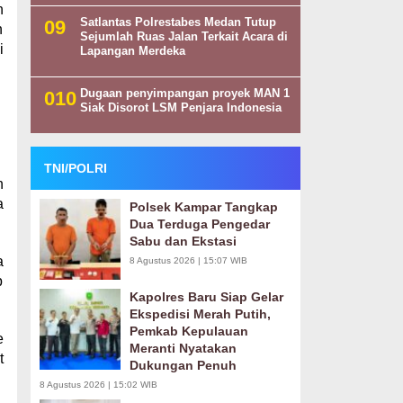
n
Satlantas Polrestabes Medan Tutup
n
Sejumlah Ruas Jalan Terkait Acara di
i
Lapangan Merdeka
Dugaan penyimpangan proyek MAN 1
Siak Disorot LSM Penjara Indonesia
TNI/POLRI
n
a
Polsek Kampar Tangkap
Dua Terduga Pengedar
Sabu dan Ekstasi
a
8 Agustus 2026 | 15:07 WIB
p
Kapolres Baru Siap Gelar
Ekspedisi Merah Putih,
Pemkab Kepulauan
e
Meranti Nyatakan
t
Dukungan Penuh
8 Agustus 2026 | 15:02 WIB