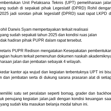
mbentukan Unit Pelaksana Teknis (UPT) pemeliharaan jala
yang sudah di sepakati pihak Legeslatif (DPRD) Rohil denga
2025 jadi sorotan pihak legeslatif (DPRD) saat rapat LKPD d
il Darwis Syam mempertayakan terkait realisasi
ang sudah sepakati tahun 2025 dan kondisi ruas jalan
idak hadiran pihak PUPR dalam rapat tersebut.
ekretaris PUPR Redison mengatakan Kesepakatan pembentuka
bagian hukum terkait pemenuhan dokumen naskah akademikny
haraan jalan dan jembatan sebayak 4 wilayah.
kedar kantor aja wujud dan kegiatan terbentuknya UPT ini bis
n dan jembatan serta di dukung sarana prasaran alat di setia
emiliki satu set peralatan seperti bomag, grader dan backho
ntuk penujang kegiatan jalan.jadi dengan kondisi keuangan saa
T yang sudah kita masukan belanja modal tahun ini.