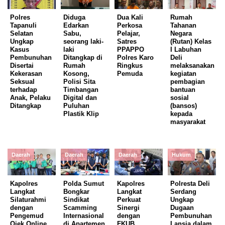
Polres
Diduga
Dua Kali
Rumah
Tapanuli
Edarkan
Perkosa
Tahanan
Selatan
Sabu,
Pelajar,
Negara
Ungkap
seorang laki-
Satres
(Rutan) Kelas
Kasus
laki
PPAPPO
I Labuhan
Pembunuhan
Ditangkap di
Polres Karo
Deli
Disertai
Rumah
Ringkus
melaksanakan
Kekerasan
Kosong,
Pemuda
kegiatan
Seksual
Polisi Sita
pembagian
terhadap
Timbangan
bantuan
Anak, Pelaku
Digital dan
sosial
Ditangkap
Puluhan
(bansos)
Plastik Klip
kepada
masyarakat
Daerah
Daerah
Daerah
Hukum
Kapolres
Polda Sumut
Kapolres
Polresta Deli
Langkat
Bongkar
Langkat
Serdang
Silaturahmi
Sindikat
Perkuat
Ungkap
dengan
Scamming
Sinergi
Dugaan
Pengemud
Internasional
dengan
Pembunuhan
Ojek Online,
di Apartemen
FKUB,
Lansia dalam