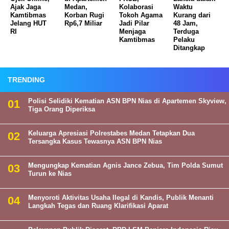
Ajak Jaga
Medan,
Kolaborasi
Waktu
Kamtibmas
Korban Rugi
Tokoh Agama
Kurang dari
Jelang HUT
Rp6,7 Miliar
Jadi Pilar
48 Jam,
RI
Menjaga
Terduga
Kamtibmas
Pelaku
Ditangkap
TRENDING
Polisi Selidiki Kematian ASN BPN Nias di Apartemen Skyview,
Tiga Orang Diperiksa
Keluarga Apresiasi Polrestabes Medan Tetapkan Dua
Tersangka Kasus Tewasnya ASN BPN Nias
Mengungkap Kematian Agnis Jance Zebua, Tim Polda Sumut
Turun ke Nias
Menyoroti Aktivitas Usaha Ilegal di Kandis, Publik Menanti
Langkah Tegas dan Ruang Klarifikasi Aparat