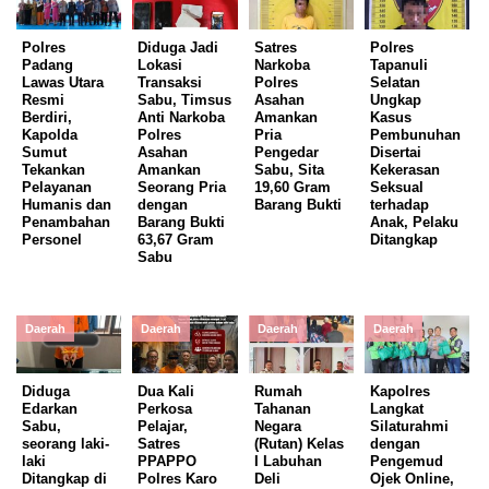
Polres
Diduga Jadi
Satres
Polres
Padang
Lokasi
Narkoba
Tapanuli
Lawas Utara
Transaksi
Polres
Selatan
Resmi
Sabu, Timsus
Asahan
Ungkap
Berdiri,
Anti Narkoba
Amankan
Kasus
Kapolda
Polres
Pria
Pembunuhan
Sumut
Asahan
Pengedar
Disertai
Tekankan
Amankan
Sabu, Sita
Kekerasan
Pelayanan
Seorang Pria
19,60 Gram
Seksual
Humanis dan
dengan
Barang Bukti
terhadap
Penambahan
Barang Bukti
Anak, Pelaku
Personel
63,67 Gram
Ditangkap
Sabu
Daerah
Daerah
Daerah
Daerah
Diduga
Dua Kali
Rumah
Kapolres
Edarkan
Perkosa
Tahanan
Langkat
Sabu,
Pelajar,
Negara
Silaturahmi
seorang laki-
Satres
(Rutan) Kelas
dengan
laki
PPAPPO
I Labuhan
Pengemud
Ditangkap di
Polres Karo
Deli
Ojek Online,