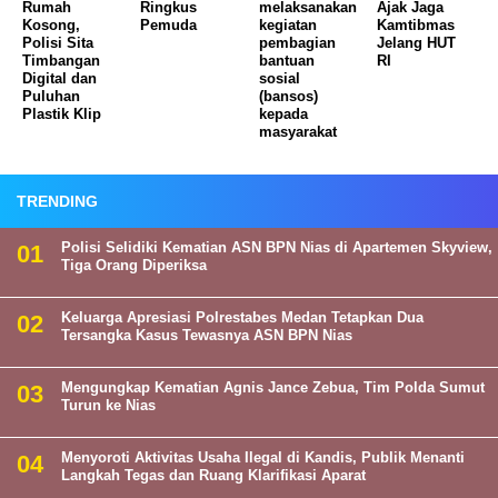
Rumah
Ringkus
melaksanakan
Ajak Jaga
Kosong,
Pemuda
kegiatan
Kamtibmas
Polisi Sita
pembagian
Jelang HUT
Timbangan
bantuan
RI
Digital dan
sosial
Puluhan
(bansos)
Plastik Klip
kepada
masyarakat
TRENDING
Polisi Selidiki Kematian ASN BPN Nias di Apartemen Skyview,
Tiga Orang Diperiksa
Keluarga Apresiasi Polrestabes Medan Tetapkan Dua
Tersangka Kasus Tewasnya ASN BPN Nias
Mengungkap Kematian Agnis Jance Zebua, Tim Polda Sumut
Turun ke Nias
Menyoroti Aktivitas Usaha Ilegal di Kandis, Publik Menanti
Langkah Tegas dan Ruang Klarifikasi Aparat