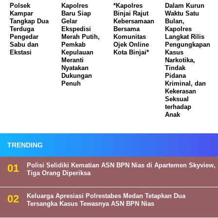
Polsek
Kapolres
*Kapolres
Dalam Kurun
Kampar
Baru Siap
Binjai Rajut
Waktu Satu
Tangkap Dua
Gelar
Kebersamaan
Bulan,
Terduga
Ekspedisi
Bersama
Kapolres
Pengedar
Merah Putih,
Komunitas
Langkat Rilis
Sabu dan
Pemkab
Ojek Online
Pengungkapan
Ekstasi
Kepulauan
Kota Binjai*
Kasus
Meranti
Narkotika,
Nyatakan
Tindak
Dukungan
Pidana
Penuh
Kriminal, dan
Kekerasan
Seksual
terhadap
Anak
TRENDING
Polisi Selidiki Kematian ASN BPN Nias di Apartemen Skyview,
Tiga Orang Diperiksa
Keluarga Apresiasi Polrestabes Medan Tetapkan Dua
Tersangka Kasus Tewasnya ASN BPN Nias