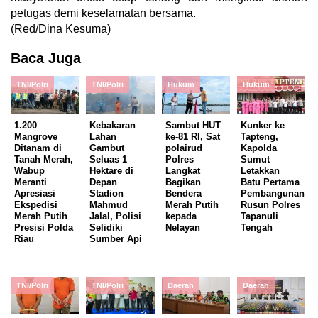
petugas demi keselamatan bersama.
(Red/Dina Kesuma)
Baca Juga
TNI/Polri
TNI/Polri
Hukum
Hukum
1.200
Kebakaran
Sambut HUT
Kunker ke
Mangrove
Lahan
ke-81 RI, Sat
Tapteng,
Ditanam di
Gambut
polairud
Kapolda
Tanah Merah,
Seluas 1
Polres
Sumut
Wabup
Hektare di
Langkat
Letakkan
Meranti
Depan
Bagikan
Batu Pertama
Apresiasi
Stadion
Bendera
Pembangunan
Ekspedisi
Mahmud
Merah Putih
Rusun Polres
Merah Putih
Jalal, Polisi
kepada
Tapanuli
Presisi Polda
Selidiki
Nelayan
Tengah
Riau
Sumber Api
TNI/Polri
TNI/Polri
Daerah
Daerah