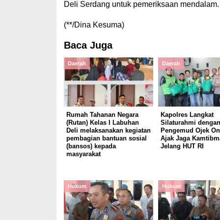
Deli Serdang untuk pemeriksaan mendalam.
(**/Dina Kesuma)
Baca Juga
Daerah
Daerah
Rumah Tahanan Negara
Kapolres Langkat
(Rutan) Kelas I Labuhan
Silaturahmi denga
Deli melaksanakan kegiatan
Pengemud Ojek Onl
pembagian bantuan sosial
Ajak Jaga Kamtibm
(bansos) kepada
Jelang HUT RI
masyarakat
Hukum
Hukum