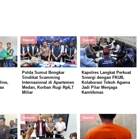
Daerah
Daerah
Polda Sumut Bongkar
Kapolres Langkat Perkuat
n
Sindikat Scamming
Sinergi dengan FKUB,
ine,
Internasional di Apartemen
Kolaborasi Tokoh Agama
as
Medan, Korban Rugi Rp6,7
Jadi Pilar Menjaga
Miliar
Kamtibmas
Hukum
Daerah