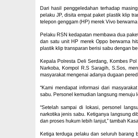
Dari hasil penggeledahan terhadap masing
pelaku JP, disita empat paket plastik klip t
telepon genggam (HP) merek Vivo berwarna 
Pelaku RSN kedapatan membawa dua paket pla
dan satu unit HP merek Oppo berwarna hita
plastik klip transparan berisi sabu dengan ber
Kepala Polresta Deli Serdang, Kombes Pol
Narkoba, Kompol R.S Saragih, S.Sos, menj
masyarakat mengenai adanya dugaan pered
“Kami mendapat informasi dari masyarakat
sabu. Personel kemudian langsung menuju lo
“Setelah sampai di lokasi, personel lang
narkotika jenis sabu. Ketiganya langsung d
dan proses hukum lebih lanjut,” tambah Kas
Ketiga terduga pelaku dan seluruh barang bu