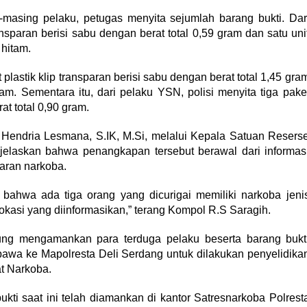
-masing pelaku, petugas menyita sejumlah barang bukti. Dar
ransparan berisi sabu dengan berat total 0,59 gram dan satu uni
hitam.
stik klip transparan berisi sabu dengan berat total 1,45 gra
m. Sementara itu, dari pelaku YSN, polisi menyita tiga pake
at total 0,90 gram.
 Hendria Lesmana, S.IK, M.Si, melalui Kepala Satuan Resers
elaskan bahwa penangkapan tersebut berawal dari informas
aran narkoba.
 bahwa ada tiga orang yang dicurigai memiliki narkoba jeni
kasi yang diinformasikan,” terang Kompol R.S Saragih.
sung mengamankan para terduga pelaku beserta barang bukt
ibawa ke Mapolresta Deli Serdang untuk dilakukan penyelidika
at Narkoba.
kti saat ini telah diamankan di kantor Satresnarkoba Polrest