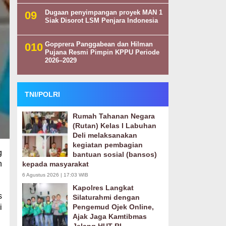
Dugaan penyimpangan proyek MAN 1
Siak Disorot LSM Penjara Indonesia
Gopprera Panggabean dan Hilman
Pujana Resmi Pimpin KPPU Periode
2026–2029
TNI/POLRI
Rumah Tahanan Negara
(Rutan) Kelas I Labuhan
Deli melaksanakan
kegiatan pembagian
g
bantuan sosial (bansos)
n
kepada masyarakat
6 Agustus 2026 | 17:03 WIB
Kapolres Langkat
s
Silaturahmi dengan
i
Pengemud Ojek Online,
Ajak Jaga Kamtibmas