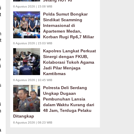
Jelang HUT RI
6 Agustus 2026 | 15:08 WIB
i
Polda Sumut Bongkar
t
Sindikat Scamming
Internasional di
Apartemen Medan,
m
Korban Rugi Rp6,7 Miliar
t
6 Agustus 2026 | 15:03 WIB
Kapolres Langkat Perkuat
Sinergi dengan FKUB,
e
Kolaborasi Tokoh Agama
i
Jadi Pilar Menjaga
Kamtibmas
6 Agustus 2026 | 10:45 WIB
s
Polresta Deli Serdang
Ungkap Dugaan
Pembunuhan Lansia
i
dalam Waktu Kurang dari
48 Jam, Terduga Pelaku
n
Ditangkap
6 Agustus 2026 | 08:23 WIB
a