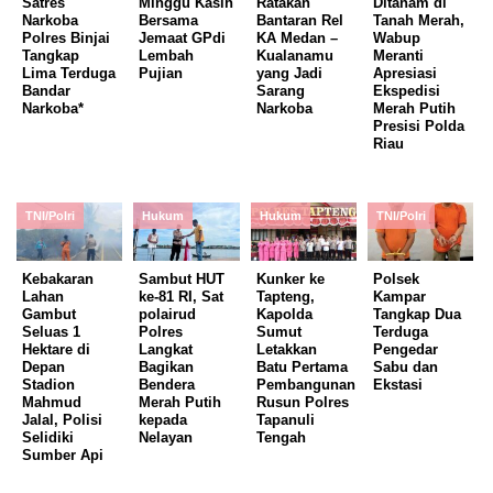
Satres
Minggu Kasih
Ratakan
Ditanam di
Narkoba
Bersama
Bantaran Rel
Tanah Merah,
Polres Binjai
Jemaat GPdi
KA Medan –
Wabup
Tangkap
Lembah
Kualanamu
Meranti
Lima Terduga
Pujian
yang Jadi
Apresiasi
Bandar
Sarang
Ekspedisi
Narkoba*
Narkoba
Merah Putih
Presisi Polda
Riau
TNI/Polri
Hukum
Hukum
TNI/Polri
Kebakaran
Sambut HUT
Kunker ke
Polsek
Lahan
ke-81 RI, Sat
Tapteng,
Kampar
Gambut
polairud
Kapolda
Tangkap Dua
Seluas 1
Polres
Sumut
Terduga
Hektare di
Langkat
Letakkan
Pengedar
Depan
Bagikan
Batu Pertama
Sabu dan
Stadion
Bendera
Pembangunan
Ekstasi
Mahmud
Merah Putih
Rusun Polres
Jalal, Polisi
kepada
Tapanuli
Selidiki
Nelayan
Tengah
Sumber Api