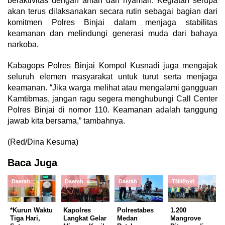
beraktivitas dengan aman dan nyaman. Kegiatan serupa
akan terus dilaksanakan secara rutin sebagai bagian dari
komitmen Polres Binjai dalam menjaga stabilitas
keamanan dan melindungi generasi muda dari bahaya
narkoba.
Kabagops Polres Binjai Kompol Kusnadi juga mengajak
seluruh elemen masyarakat untuk turut serta menjaga
keamanan. “Jika warga melihat atau mengalami gangguan
Kamtibmas, jangan ragu segera menghubungi Call Center
Polres Binjai di nomor 110. Keamanan adalah tanggung
jawab kita bersama,” tambahnya.
(Red/Dina Kesuma)
Baca Juga
Daerah
Daerah
Daerah
TNI/Polri
*Kurun Waktu
Kapolres
Polrestabes
1.200
Tiga Hari,
Langkat Gelar
Medan
Mangrove