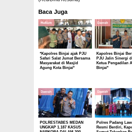
Baca Juga
Hukum
Daerah
*Kapolres Binjai ajak PJU
Kapolres Binjai Be
Safari Salat Jumat Bersama
PJU Jalin Sinergi 
Masyarakat di Masjid
Ketua Pengadilan 
Agung Kota Binjai*
Binjai*
Daerah
Daerah
POLRESTABES MEDAN
Polres Padang Law
UNGKAP 1.187 KASUS
Resmi Berdiri, Kap
NARKOBA DALAM 300
Sumut Tekankan Pe