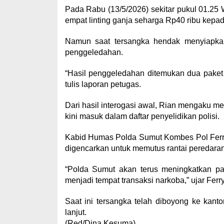
Pada Rabu (13/5/2026) sekitar pukul 01.2
empat linting ganja seharga Rp40 ribu kepad
Namun saat tersangka hendak menyiapka
penggeledahan.
“Hasil penggeledahan ditemukan dua paket g
tulis laporan petugas.
Dari hasil interogasi awal, Rian mengaku me
kini masuk dalam daftar penyelidikan polisi.
Kabid Humas Polda Sumut Kombes Pol Ferry
digencarkan untuk memutus rantai peredara
“Polda Sumut akan terus meningkatkan patr
menjadi tempat transaksi narkoba,” ujar Ferry
Saat ini tersangka telah diboyong ke kant
lanjut.
(Red/Dina Kesuma)