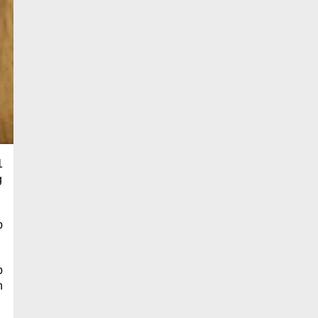
1
g
p
p
n