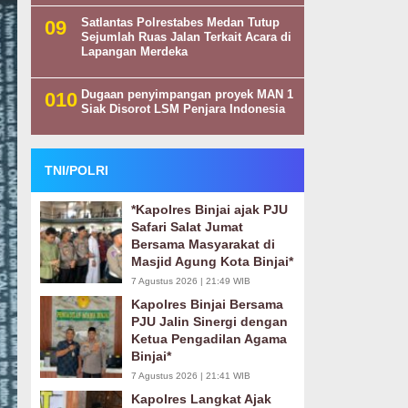
Satlantas Polrestabes Medan Tutup
Sejumlah Ruas Jalan Terkait Acara di
Lapangan Merdeka
Dugaan penyimpangan proyek MAN 1
Siak Disorot LSM Penjara Indonesia
TNI/POLRI
*Kapolres Binjai ajak PJU
Safari Salat Jumat
Bersama Masyarakat di
Masjid Agung Kota Binjai*
7 Agustus 2026 | 21:49 WIB
Kapolres Binjai Bersama
PJU Jalin Sinergi dengan
Ketua Pengadilan Agama
Binjai*
7 Agustus 2026 | 21:41 WIB
Kapolres Langkat Ajak