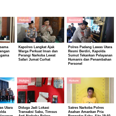
Hukum
Nasional
rsama
Kapolres Langkat Ajak
Polres Padang Lawas Utara
dengan
Warga Perkuat Iman dan
Resmi Berdiri, Kapolda
Agama
Perangi Narkoba Lewat
Sumut Tekankan Pelayanan
Safari Jumat Curhat
Humanis dan Penambahan
Personel
Hukum
Hukum
as Utara
Diduga Jadi Lokasi
Satres Narkoba Polres
olda
Transaksi Sabu, Timsus
Asahan Amankan Pria
layanan
Anti Narkoba Polres
Pengedar Sabu, Sita 19,60