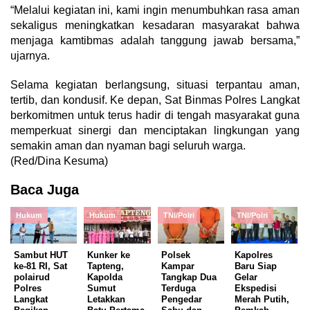
“Melalui kegiatan ini, kami ingin menumbuhkan rasa aman
sekaligus meningkatkan kesadaran masyarakat bahwa
menjaga kamtibmas adalah tanggung jawab bersama,”
ujarnya.
Selama kegiatan berlangsung, situasi terpantau aman,
tertib, dan kondusif. Ke depan, Sat Binmas Polres Langkat
berkomitmen untuk terus hadir di tengah masyarakat guna
memperkuat sinergi dan menciptakan lingkungan yang
semakin aman dan nyaman bagi seluruh warga.
(Red/Dina Kesuma)
Baca Juga
Hukum
Hukum
TNI/Polri
TNI/Polri
Sambut HUT
Kunker ke
Polsek
Kapolres
ke-81 RI, Sat
Tapteng,
Kampar
Baru Siap
polairud
Kapolda
Tangkap Dua
Gelar
Polres
Sumut
Terduga
Ekspedisi
Langkat
Letakkan
Pengedar
Merah Putih,