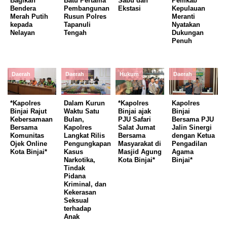
Bagikan
Batu Pertama
Sabu dan
Pemkab
Bendera
Pembangunan
Ekstasi
Kepulauan
Merah Putih
Rusun Polres
Meranti
kepada
Tapanuli
Nyatakan
Nelayan
Tengah
Dukungan
Penuh
Daerah
Daerah
Hukum
Daerah
*Kapolres
Dalam Kurun
*Kapolres
Kapolres
Binjai Rajut
Waktu Satu
Binjai ajak
Binjai
Kebersamaan
Bulan,
PJU Safari
Bersama PJU
Bersama
Kapolres
Salat Jumat
Jalin Sinergi
Komunitas
Langkat Rilis
Bersama
dengan Ketua
Ojek Online
Pengungkapan
Masyarakat di
Pengadilan
Kota Binjai*
Kasus
Masjid Agung
Agama
Narkotika,
Kota Binjai*
Binjai*
Tindak
Pidana
Kriminal, dan
Kekerasan
Seksual
terhadap
Anak