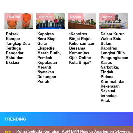
TNI/Polri
TNI/Polri
Daerah
Daerah
Polsek
Kapolres
*Kapolres
Dalam Kurun
Kampar
Baru Siap
Binjai Rajut
Waktu Satu
Tangkap Dua
Gelar
Kebersamaan
Bulan,
Terduga
Ekspedisi
Bersama
Kapolres
Pengedar
Merah Putih,
Komunitas
Langkat Rilis
Sabu dan
Pemkab
Ojek Online
Pengungkapan
Ekstasi
Kepulauan
Kota Binjai*
Kasus
Meranti
Narkotika,
Nyatakan
Tindak
Dukungan
Pidana
Penuh
Kriminal, dan
Kekerasan
Seksual
terhadap
Anak
TRENDING
Polisi Selidiki Kematian ASN BPN Nias di Apartemen Skyview,