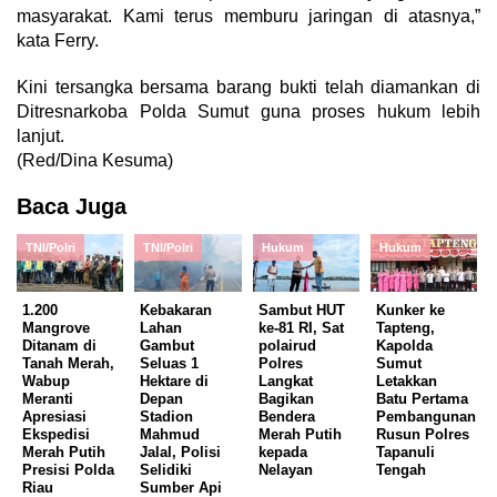
masyarakat. Kami terus memburu jaringan di atasnya,”
kata Ferry.
Kini tersangka bersama barang bukti telah diamankan di
Ditresnarkoba Polda Sumut guna proses hukum lebih
lanjut.
(Red/Dina Kesuma)
Baca Juga
TNI/Polri
TNI/Polri
Hukum
Hukum
1.200
Kebakaran
Sambut HUT
Kunker ke
Mangrove
Lahan
ke-81 RI, Sat
Tapteng,
Ditanam di
Gambut
polairud
Kapolda
Tanah Merah,
Seluas 1
Polres
Sumut
Wabup
Hektare di
Langkat
Letakkan
Meranti
Depan
Bagikan
Batu Pertama
Apresiasi
Stadion
Bendera
Pembangunan
Ekspedisi
Mahmud
Merah Putih
Rusun Polres
Merah Putih
Jalal, Polisi
kepada
Tapanuli
Presisi Polda
Selidiki
Nelayan
Tengah
Riau
Sumber Api