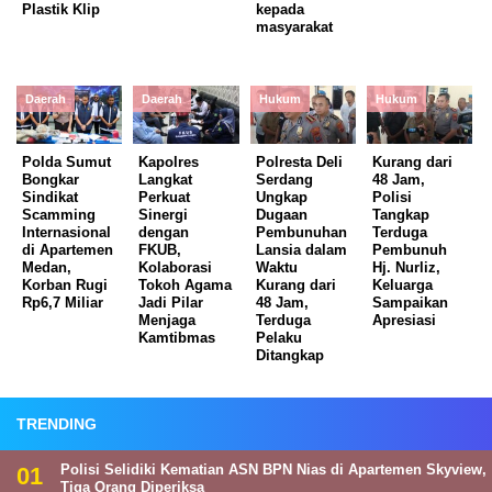
Plastik Klip
kepada
masyarakat
Daerah
Daerah
Hukum
Hukum
Polda Sumut
Kapolres
Polresta Deli
Kurang dari
Bongkar
Langkat
Serdang
48 Jam,
Sindikat
Perkuat
Ungkap
Polisi
Scamming
Sinergi
Dugaan
Tangkap
Internasional
dengan
Pembunuhan
Terduga
di Apartemen
FKUB,
Lansia dalam
Pembunuh
Medan,
Kolaborasi
Waktu
Hj. Nurliz,
Korban Rugi
Tokoh Agama
Kurang dari
Keluarga
Rp6,7 Miliar
Jadi Pilar
48 Jam,
Sampaikan
Menjaga
Terduga
Apresiasi
Kamtibmas
Pelaku
Ditangkap
TRENDING
Polisi Selidiki Kematian ASN BPN Nias di Apartemen Skyview,
Tiga Orang Diperiksa