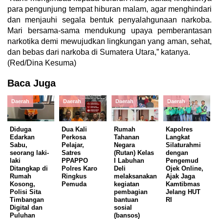
para pengunjung tempat hiburan malam, agar menghindari
dan menjauhi segala bentuk penyalahgunaan narkoba.
Mari bersama-sama mendukung upaya pemberantasan
narkotika demi mewujudkan lingkungan yang aman, sehat,
dan bebas dari narkoba di Sumatera Utara,” katanya.
(Red/Dina Kesuma)
Baca Juga
Daerah
Daerah
Daerah
Daerah
Diduga
Dua Kali
Rumah
Kapolres
Edarkan
Perkosa
Tahanan
Langkat
Sabu,
Pelajar,
Negara
Silaturahmi
seorang laki-
Satres
(Rutan) Kelas
dengan
laki
PPAPPO
I Labuhan
Pengemud
Ditangkap di
Polres Karo
Deli
Ojek Online,
Rumah
Ringkus
melaksanakan
Ajak Jaga
Kosong,
Pemuda
kegiatan
Kamtibmas
Polisi Sita
pembagian
Jelang HUT
Timbangan
bantuan
RI
Digital dan
sosial
Puluhan
(bansos)