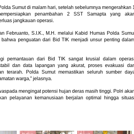
 Polda Sumut di malam hari, setelah sebelumnya mengerahkan 
mempersiapkan penambahan 2 SST Samapta yang aka
rluas jangkauan operasi.
n Februanto, S.I.K., M.H. melalui Kabid Humas Polda Sumu
bahwa penguatan dari Bid TIK menjadi unsur penting dala
ogi pemantauan dari Bid TIK sangat krusial dalam operas
tabil dan data lapangan yang akurat, proses evakuasi da
dan terarah. Polda Sumut memastikan seluruh sumber day
matan warga,” jelasnya.
aspada mengingat potensi hujan deras masih tinggi. Polri aka
kan pelayanan kemanusiaan berjalan optimal hingga situas