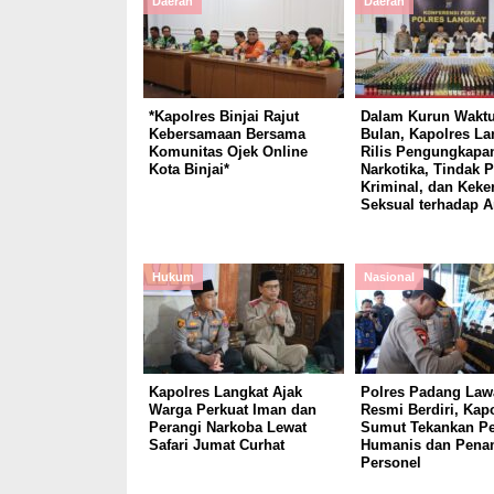
Daerah
Daerah
*Kapolres Binjai Rajut
Dalam Kurun Waktu
Kebersamaan Bersama
Bulan, Kapolres La
Komunitas Ojek Online
Rilis Pengungkapa
Kota Binjai*
Narkotika, Tindak 
Kriminal, dan Keke
Seksual terhadap 
Hukum
Nasional
Kapolres Langkat Ajak
Polres Padang Law
Warga Perkuat Iman dan
Resmi Berdiri, Kap
Perangi Narkoba Lewat
Sumut Tekankan Pe
Safari Jumat Curhat
Humanis dan Pena
Personel