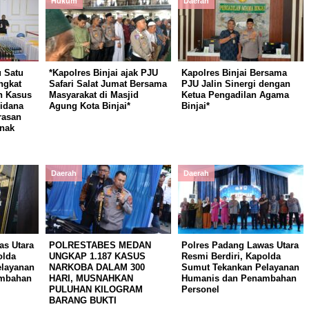
Hukum
Daerah
 Satu
*Kapolres Binjai ajak PJU
Kapolres Binjai Bersama
ngkat
Safari Salat Jumat Bersama
PJU Jalin Sinergi dengan
n Kasus
Masyarakat di Masjid
Ketua Pengadilan Agama
Pidana
Agung Kota Binjai*
Binjai*
rasan
Anak
Daerah
Daerah
as Utara
POLRESTABES MEDAN
Polres Padang Lawas Utara
olda
UNGKAP 1.187 KASUS
Resmi Berdiri, Kapolda
layanan
NARKOBA DALAM 300
Sumut Tekankan Pelayanan
mbahan
HARI, MUSNAHKAN
Humanis dan Penambahan
PULUHAN KILOGRAM
Personel
BARANG BUKTI