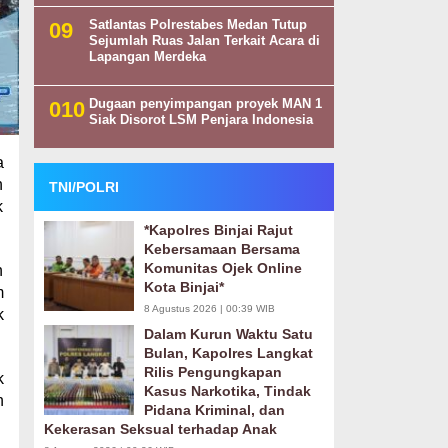
Satlantas Polrestabes Medan Tutup
Sejumlah Ruas Jalan Terkait Acara di
Lapangan Merdeka
Dugaan penyimpangan proyek MAN 1
Siak Disorot LSM Penjara Indonesia
a
n
TNI/POLRI
k
*Kapolres Binjai Rajut
Kebersamaan Bersama
Komunitas Ojek Online
n
Kota Binjai*
m
8 Agustus 2026 | 00:39 WIB
k
Dalam Kurun Waktu Satu
Bulan, Kapolres Langkat
Rilis Pengungkapan
k
Kasus Narkotika, Tindak
n
Pidana Kriminal, dan
Kekerasan Seksual terhadap Anak