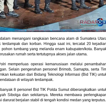
 dalam menangani rangkaian bencana alam di Sumatera Utar
ik terdampak dan korban. Hingga saat ini, tercatat 20 kejadia
erta pohon tumbang yang melanda enam kabupaten/kota. Banya
rusakan rumah serta tertutupnya akses jalan utama.
Polri memperluas operasi kemanusiaan melalui penambaha
ngan. Selain pengerahan personel Brimob, Samapta, serta Ti
mkan kekuatan dari Bidang Teknologi Informasi (Bid TIK) untu
endataan di wilayah terdampak.
anyak 8 personel Bid TIK Polda Sumut diberangkatkan untu
yah Sibolga dan sekitarnya. Mereka membawa perlengkapa
 darurat berjalan stabil di tengah kondisi medan yang terputus.