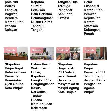
polairud
Kapolda
Tangkap Dua
Gelar
Polres
Sumut
Terduga
Ekspedisi
Langkat
Letakkan
Pengedar
Merah Putih,
Bagikan
Batu Pertama
Sabu dan
Pemkab
Bendera
Pembangunan
Ekstasi
Kepulauan
Merah Putih
Rusun Polres
Meranti
kepada
Tapanuli
Nyatakan
Nelayan
Tengah
Dukungan
Penuh
Daerah
Daerah
Hukum
Daerah
*Kapolres
Dalam Kurun
*Kapolres
Kapolres
Binjai Rajut
Waktu Satu
Binjai ajak
Binjai
Kebersamaan
Bulan,
PJU Safari
Bersama PJU
Bersama
Kapolres
Salat Jumat
Jalin Sinergi
Komunitas
Langkat Rilis
Bersama
dengan Ketua
Ojek Online
Pengungkapan
Masyarakat di
Pengadilan
Kota Binjai*
Kasus
Masjid Agung
Agama
Narkotika,
Kota Binjai*
Binjai*
Tindak
Pidana
Kriminal, dan
Kekerasan