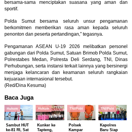
bersama-sama menciptakan suasana yang aman dan
sportif.
Polda Sumut bersama seluruh unsur pengamanan
berkomitmen memberikan rasa aman kepada seluruh
penonton dan peserta pertandingan,” tegasnya.
Pengamanan ASEAN U-19 2026 melibatkan personel
gabungan dari Polda Sumut, Satuan Brimob Polda Sumut,
Polrestabes Medan, Polresta Deli Serdang, TNI, Dinas
Perhubungan, serta instansi terkait lainnya yang bersinergi
menjaga kelancaran dan keamanan seluruh rangkaian
kejuaraan internasional tersebut.
(Red/Dina Kesuma)
Baca Juga
Hukum
Hukum
TNI/Polri
TNI/Polri
Sambut HUT
Kunker ke
Polsek
Kapolres
ke-81 RI, Sat
Tapteng,
Kampar
Baru Siap