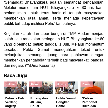
“Semangat Bhayangkara adalah semangat pengabdian.
Melalui momentum HUT Bhayangkara ke-80 ini, kami
berkomitmen untuk terus hadir di tengah masyarakat,
memberikan rasa aman, serta menjaga kepercayaan
publik terhadap institusi Polri,” tambahnya.
Kegiatan ziarah dan tabur bunga di TMP Medan menjadi
salah satu rangkaian peringatan HUT Bhayangkara ke-80
yang diperingati setiap tanggal 1 Juli. Melalui momentum
tersebut, Polda Sumut meneguhkan tekad untuk
melanjutkan semangat juang para pahlawan dengan
memberikan pengabdian terbaik bagi masyarakat, bangsa,
dan negara. (**/Dina Kesuma)
Baca Juga
Hukum
Hukum
Hukum
Daerah
Polresta Deli
Kurang dari
Polda Sumut
*Pelaku
Serdang
48 Jam,
Bongkar
Pembobol
Ungkap
Polisi
Home
Ruko dan