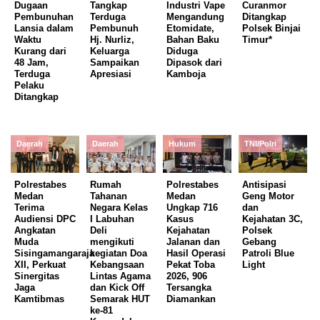
Dugaan
Tangkap
Industri Vape
Curanmor
Pembunuhan
Terduga
Mengandung
Ditangkap
Lansia dalam
Pembunuh
Etomidate,
Polsek Binjai
Waktu
Hj. Nurliz,
Bahan Baku
Timur*
Kurang dari
Keluarga
Diduga
48 Jam,
Sampaikan
Dipasok dari
Terduga
Apresiasi
Kamboja
Pelaku
Ditangkap
Daerah
Daerah
Hukum
TNI/Polri
Polrestabes
Rumah
Polrestabes
Antisipasi
Medan
Tahanan
Medan
Geng Motor
Terima
Negara Kelas
Ungkap 716
dan
Audiensi DPC
I Labuhan
Kasus
Kejahatan 3C,
Angkatan
Deli
Kejahatan
Polsek
Muda
mengikuti
Jalanan dan
Gebang
Sisingamangaraja
kegiatan Doa
Hasil Operasi
Patroli Blue
XII, Perkuat
Kebangsaan
Pekat Toba
Light
Sinergitas
Lintas Agama
2026, 906
Jaga
dan Kick Off
Tersangka
Kamtibmas
Semarak HUT
Diamankan
ke-81