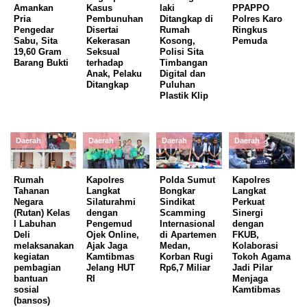
Amankan
Kasus
laki
PPAPPO
Pria
Pembunuhan
Ditangkap di
Polres Karo
Pengedar
Disertai
Rumah
Ringkus
Sabu, Sita
Kekerasan
Kosong,
Pemuda
19,60 Gram
Seksual
Polisi Sita
Barang Bukti
terhadap
Timbangan
Anak, Pelaku
Digital dan
Ditangkap
Puluhan
Plastik Klip
Daerah
Daerah
Daerah
Daerah
Rumah
Kapolres
Polda Sumut
Kapolres
Tahanan
Langkat
Bongkar
Langkat
Negara
Silaturahmi
Sindikat
Perkuat
(Rutan) Kelas
dengan
Scamming
Sinergi
I Labuhan
Pengemud
Internasional
dengan
Deli
Ojek Online,
di Apartemen
FKUB,
melaksanakan
Ajak Jaga
Medan,
Kolaborasi
kegiatan
Kamtibmas
Korban Rugi
Tokoh Agama
pembagian
Jelang HUT
Rp6,7 Miliar
Jadi Pilar
bantuan
RI
Menjaga
sosial
Kamtibmas
(bansos)