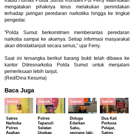
Kabid Humas Polda Sumut Kombes Pol Ferry Walintukan
mengatakan pihaknya terus melakukan penindakan
terhadap jaringan peredaran narkotika hingga ke tingkat
pengedar.
“Polda Sumut berkomitmen memberantas peredaran
narkoba sampai ke akarnya. Setiap informasi masyarakat
akan ditindaklanjuti secara serius,” ujar Ferry.
Saat ini tersangka berikut barang bukti telah dibawa ke
kantor Ditresnarkoba Polda Sumut untuk menjalani
pemeriksaan lebih lanjut.
(Red/Dina Kesuma)
Baca Juga
Hukum
Hukum
Daerah
Daerah
Satres
Polres
Diduga
Dua Kali
Narkoba
Tapanuli
Edarkan
Perkosa
Polres
Selatan
Sabu,
Pelajar,
Asahan
Ungkap
seorang laki-
Satres