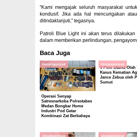
“Kami mengajak seluruh masyarakat untu
kondusif. Jika ada hal mencurigakan ata
ditindaklanjuti,” tegasnya.
Patroli Blue Light ini akan terus dilakuka
dalam memberikan perlindungan, pengayoma
Baca Juga
Uncategorized
Uncategorized
5 Poin Utama Olah
Kasus Kematian Ag
Jance Zebua oleh 
Sumut
Operasi Senyap
Satresnarkoba Polrestabes
Medan Bongkar Home
Industri Pod Getar
Kombinasi Zat Berbahaya
Uncategorized
Uncategorized