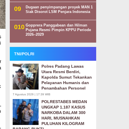
Dugaan penyimpangan proyek MAN 1
Siak Disorot LSM Penjara Indonesia
Gopprera Panggabean dan Hilman
Pujana Resmi Pimpin KPPU Periode
2026–2029
s
i
TNI/POLRI
r
Polres Padang Lawas
a
Utara Resmi Berdiri,
Kapolda Sumut Tekankan
Pelayanan Humanis dan
k
Penambahan Personel
7 Agustus 2026 | 17:39 WIB
POLRESTABES MEDAN
,
UNGKAP 1.187 KASUS
a
NARKOBA DALAM 300
HARI, MUSNAHKAN
PULUHAN KILOGRAM