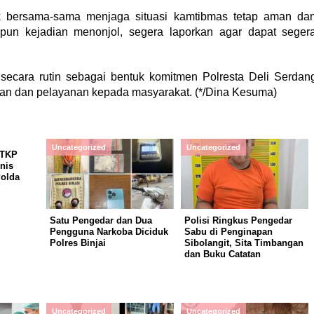
k bersama-sama menjaga situasi kamtibmas tetap aman da
upun kejadian menonjol, segera laporkan agar dapat seger
n secara rutin sebagai bentuk komitmen Polresta Deli Serdan
n dan pelayanan kepada masyarakat. (*/Dina Kesuma)
Uncategorized
Uncategorized
 TKP
nis
Polda
Satu Pengedar dan Dua
Polisi Ringkus Pengedar
Pengguna Narkoba Diciduk
Sabu di Penginapan
Polres Binjai
Sibolangit, Sita Timbangan
dan Buku Catatan
Uncategorized
Uncategorized