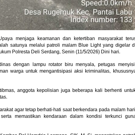
Upaya menjaga keamanan dan ketertiban masyarakat teru
alah satunya melalui patroli malam Blue Light yang digelar d
hukum Polresta Deli Serdang, Senin (11/5/2026) Dini hari.
inas dengan lampu rotator biru menyala, petugas menyisi
an warga untuk mengantisipasi aksi kriminalitas, khususny
ibmas, anggota kepolisian juga beberapa kali berhenti untu
as.
kat agar tetap berhati-hati saat berkendara pada malam hari
serta memastikan kendaraan dalam kondisi terkunci gun