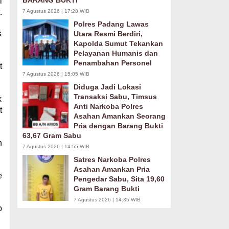
BARANG BUKTI
i
.
7 Agustus 2026 | 17:28 WIB
Polres Padang Lawas
s
Utara Resmi Berdiri,
Kapolda Sumut Tekankan
Pelayanan Humanis dan
Penambahan Personel
t
7 Agustus 2026 | 15:05 WIB
Diduga Jadi Lokasi
Transaksi Sabu, Timsus
k
Anti Narkoba Polres
t
Asahan Amankan Seorang
Pria dengan Barang Bukti
63,67 Gram Sabu
n
7 Agustus 2026 | 14:55 WIB
.
Satres Narkoba Polres
Asahan Amankan Pria
e
Pengedar Sabu, Sita 19,60
Gram Barang Bukti
7 Agustus 2026 | 14:35 WIB
b