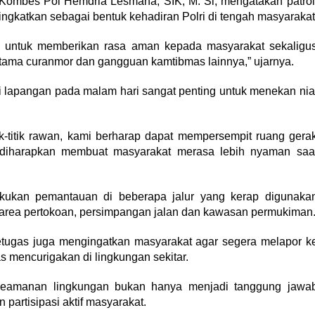
g Kombes Pol Hemdria Lesmana, SIK, M. Si, mengatakan patrol
tingkatkan sebagai bentuk kehadiran Polri di tengah masyarakat
an untuk memberikan rasa aman kepada masyarakat sekaligu
rutama curanmor dan gangguan kamtibmas lainnya,” ujarnya.
i lapangan pada malam hari sangat penting untuk menekan nia
itik-titik rawan, kami berharap dapat mempersempit ruang gera
ga diharapkan membuat masyarakat merasa lebih nyaman saa
lakukan pemantauan di beberapa jalur yang kerap digunaka
k area pertokoan, persimpangan jalan dan kawasan permukiman
tugas juga mengingatkan masyarakat agar segera melapor k
s mencurigakan di lingkungan sekitar.
keamanan lingkungan bukan hanya menjadi tanggung jawa
partisipasi aktif masyarakat.