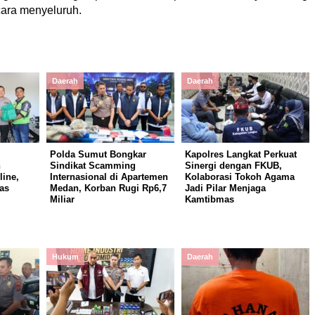
ara menyeluruh.
Daerah
Daerah
Polda Sumut Bongkar
Kapolres Langkat Perkuat
n
Sindikat Scamming
Sinergi dengan FKUB,
ine,
Internasional di Apartemen
Kolaborasi Tokoh Agama
as
Medan, Korban Rugi Rp6,7
Jadi Pilar Menjaga
Miliar
Kamtibmas
Hukum
Daerah