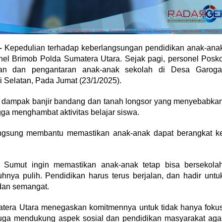
–
Kepedulian terhadap keberlangsungan pendidikan anak-ana
nel Brimob Polda Sumatera Utara. Sejak pagi, personel Posk
an dan pengantaran anak-anak sekolah di Desa Garoga
 Selatan, Pada Jumat (23/1/2025).
as dampak banjir bandang dan tanah longsor yang menyebabka
ga menghambat aktivitas belajar siswa.
angsung membantu memastikan anak-anak dapat berangkat k
a Sumut ingin memastikan anak-anak tetap bisa bersekola
nya pulih. Pendidikan harus terus berjalan, dan hadir untu
dan semangat.
matera Utara menegaskan komitmennya untuk tidak hanya foku
juga mendukung aspek sosial dan pendidikan masyarakat aga