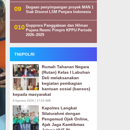
Dugaan penyimpangan proyek MAN 1
Siak Disorot LSM Penjara Indonesia
Gopprera Panggabean dan Hilman
Pujana Resmi Pimpin KPPU Periode
2026–2029
TNI/POLRI
Rumah Tahanan Negara
(Rutan) Kelas I Labuhan
Deli melaksanakan
kegiatan pembagian
bantuan sosial (bansos)
kepada masyarakat
6 Agustus 2026 | 17:03 WIB
Kapolres Langkat
Silaturahmi dengan
Pengemud Ojek Online,
Ajak Jaga Kamtibmas