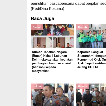
pemulihan pascabencana dapat berjalan sec
(Red/Dina Kesuma)
Baca Juga
Daerah
Daerah
Rumah Tahanan Negara
Kapolres Langkat
(Rutan) Kelas I Labuhan
Silaturahmi denga
Deli melaksanakan kegiatan
Pengemud Ojek Onl
pembagian bantuan sosial
Ajak Jaga Kamtibm
(bansos) kepada
Jelang HUT RI
masyarakat
Hukum
Hukum