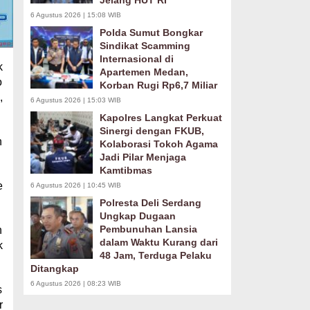
Jelang HUT RI
6 Agustus 2026 | 15:08 WIB
Polda Sumut Bongkar
Sindikat Scamming
Internasional di
k
Apartemen Medan,
o
Korban Rugi Rp6,7 Miliar
,
6 Agustus 2026 | 15:03 WIB
Kapolres Langkat Perkuat
Sinergi dengan FKUB,
n
Kolaborasi Tokoh Agama
Jadi Pilar Menjaga
Kamtibmas
e
6 Agustus 2026 | 10:45 WIB
Polresta Deli Serdang
Ungkap Dugaan
Pembunuhan Lansia
h
dalam Waktu Kurang dari
k
48 Jam, Terduga Pelaku
Ditangkap
6 Agustus 2026 | 08:23 WIB
s
r