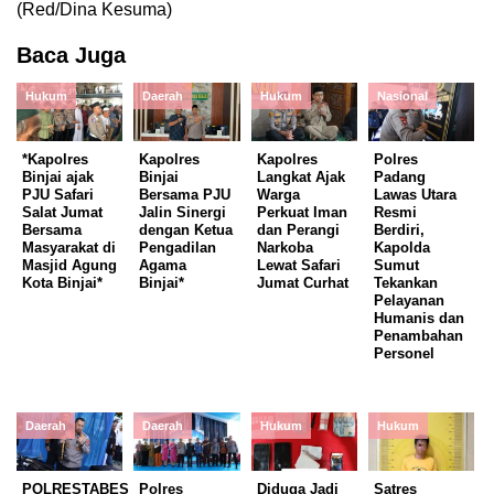
(Red/Dina Kesuma)
Baca Juga
Hukum
Daerah
Hukum
Nasional
*Kapolres
Kapolres
Kapolres
Polres
Binjai ajak
Binjai
Langkat Ajak
Padang
PJU Safari
Bersama PJU
Warga
Lawas Utara
Salat Jumat
Jalin Sinergi
Perkuat Iman
Resmi
Bersama
dengan Ketua
dan Perangi
Berdiri,
Masyarakat di
Pengadilan
Narkoba
Kapolda
Masjid Agung
Agama
Lewat Safari
Sumut
Kota Binjai*
Binjai*
Jumat Curhat
Tekankan
Pelayanan
Humanis dan
Penambahan
Personel
Daerah
Daerah
Hukum
Hukum
POLRESTABES
Polres
Diduga Jadi
Satres