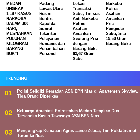
MEDAN
Padang
Lokasi
Narkoba
UNGKAP
Lawas Utara
Transaksi
Polres
1.187 KASUS
Resmi
Sabu, Timsus
Asahan
NARKOBA
Berdiri,
Anti Narkoba
Amankan
DALAM 300
Kapolda
Polres
Pria
HARI,
Sumut
Asahan
Pengedar
MUSNAHKAN
Tekankan
Amankan
Sabu, Sita
PULUHAN
Pelayanan
Seorang Pria
19,60 Gram
KILOGRAM
Humanis dan
dengan
Barang Bukti
BARANG
Penambahan
Barang Bukti
BUKTI
Personel
63,67 Gram
Sabu
TRENDING
Polisi Selidiki Kematian ASN BPN Nias di Apartemen Skyview,
Tiga Orang Diperiksa
Keluarga Apresiasi Polrestabes Medan Tetapkan Dua
Tersangka Kasus Tewasnya ASN BPN Nias
Mengungkap Kematian Agnis Jance Zebua, Tim Polda Sumut
Turun ke Nias