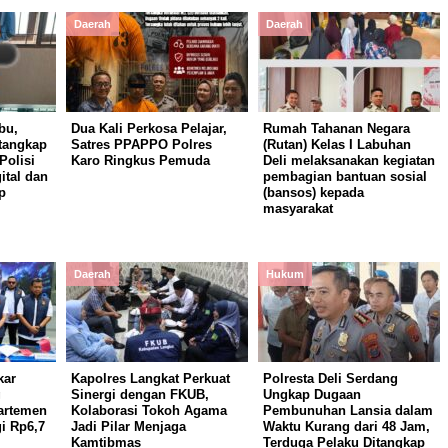
Daerah
Daerah
bu,
Dua Kali Perkosa Pelajar,
Rumah Tahanan Negara
itangkap
Satres PPAPPO Polres
(Rutan) Kelas I Labuhan
Polisi
Karo Ringkus Pemuda
Deli melaksanakan kegiatan
ital dan
pembagian bantuan sosial
p
(bansos) kepada
masyarakat
Daerah
Hukum
kar
Kapolres Langkat Perkuat
Polresta Deli Serdang
g
Sinergi dengan FKUB,
Ungkap Dugaan
partemen
Kolaborasi Tokoh Agama
Pembunuhan Lansia dalam
i Rp6,7
Jadi Pilar Menjaga
Waktu Kurang dari 48 Jam,
Kamtibmas
Terduga Pelaku Ditangkap