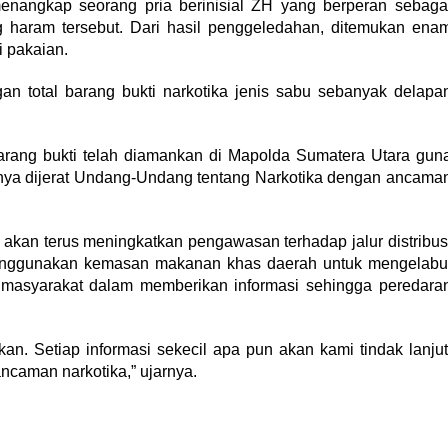
enangkap seorang pria berinisial ZH yang berperan sebaga
 haram tersebut. Dari hasil penggeledahan, ditemukan ena
i pakaian.
 total barang bukti narkotika jenis sabu sebanyak delapa
barang bukti telah diamankan di Mapolda Sumatera Utara gun
anya dijerat Undang-Undang tentang Narkotika dengan ancama
an terus meningkatkan pengawasan terhadap jalur distribus
enggunakan kemasan makanan khas daerah untuk mengelabu
if masyarakat dalam memberikan informasi sehingga peredara
an. Setiap informasi sekecil apa pun akan kami tindak lanjut
caman narkotika,” ujarnya.