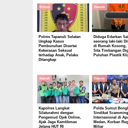
Hukum
Daerah
Polres Tapanuli Selatan
Diduga Edarkan Sa
Ungkap Kasus
seorang laki-laki D
Pembunuhan Disertai
di Rumah Kosong, 
Kekerasan Seksual
Sita Timbangan Dig
terhadap Anak, Pelaku
Puluhan Plastik Kli
Ditangkap
Daerah
Daerah
Kapolres Langkat
Polda Sumut Bong
Silaturahmi dengan
Sindikat Scammin
Pengemud Ojek Online,
Internasional di A
Ajak Jaga Kamtibmas
Medan, Korban Rug
Jelang HUT RI
Miliar