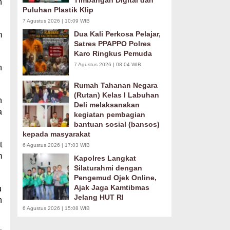
Timbangan Digital dan
n
Puluhan Plastik Klip
7 Agustus 2026 | 10:09 WIB
Dua Kali Perkosa Pelajar,
m
Satres PPAPPO Polres
Karo Ringkus Pemuda
7 Agustus 2026 | 08:04 WIB
n
Rumah Tahanan Negara
(Rutan) Kelas I Labuhan
n
Deli melaksanakan
a
kegiatan pembagian
bantuan sosial (bansos)
kepada masyarakat
t
6 Agustus 2026 | 17:03 WIB
m
Kapolres Langkat
Silaturahmi dengan
Pengemud Ojek Online,
Ajak Jaga Kamtibmas
u
Jelang HUT RI
n
6 Agustus 2026 | 15:08 WIB