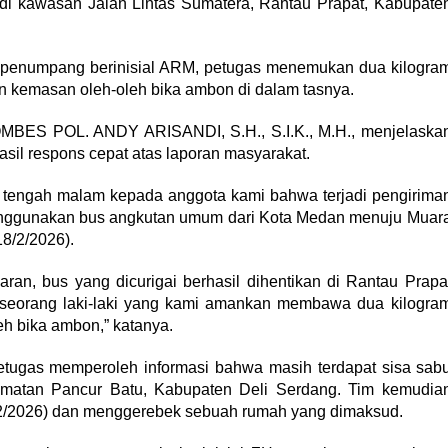
i kawasan Jalan Lintas Sumatera, Rantau Prapat, Kabupate
tu penumpang berinisial ARM, petugas menemukan dua kilogra
 kemasan oleh-oleh bika ambon di dalam tasnya.
OMBES POL. ANDY ARISANDI, S.H., S.I.K., M.H., menjelaska
il respons cepat atas laporan masyarakat.
a tengah malam kepada anggota kami bahwa terjadi pengirima
menggunakan bus angkutan umum dari Kota Medan menuju Muar
8/2/2026).
ran, bus yang dicurigai berhasil dihentikan di Rantau Prapa
 seorang laki-laki yang kami amankan membawa dua kilogra
h bika ambon,” katanya.
petugas memperoleh informasi bahwa masih terdapat sisa sab
amatan Pancur Batu, Kabupaten Deli Serdang. Tim kemudia
/2026) dan menggerebek sebuah rumah yang dimaksud.