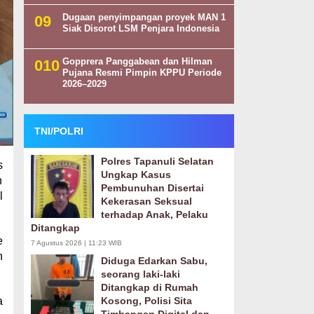
Dugaan penyimpangan proyek MAN 1
Siak Disorot LSM Penjara Indonesia
Gopprera Panggabean dan Hilman
Pujana Resmi Pimpin KPPU Periode
2026–2029
TNI/POLRI
Polres Tapanuli Selatan
s
Ungkap Kasus
n
Pembunuhan Disertai
l
Kekerasan Seksual
terhadap Anak, Pelaku
Ditangkap
e
7 Agustus 2026 | 11:23 WIB
n
Diduga Edarkan Sabu,
seorang laki-laki
Ditangkap di Rumah
a
Kosong, Polisi Sita