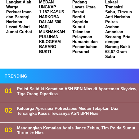
Langkat Ajak
MEDAN
Padang
Lokasi
Warga
UNGKAP
Lawas Utara
Transaksi
Perkuat Iman
1.187 KASUS
Resmi
Sabu, Timsus
dan Perangi
NARKOBA
Berdiri,
Anti Narkoba
Narkoba
DALAM 300
Kapolda
Polres
Lewat Safari
HARI,
Sumut
Asahan
Jumat Curhat
MUSNAHKAN
Tekankan
Amankan
PULUHAN
Pelayanan
Seorang Pria
KILOGRAM
Humanis dan
dengan
BARANG
Penambahan
Barang Bukti
BUKTI
Personel
63,67 Gram
Sabu
TRENDING
Polisi Selidiki Kematian ASN BPN Nias di Apartemen Skyview,
Tiga Orang Diperiksa
Keluarga Apresiasi Polrestabes Medan Tetapkan Dua
Tersangka Kasus Tewasnya ASN BPN Nias
Mengungkap Kematian Agnis Jance Zebua, Tim Polda Sumut
Turun ke Nias