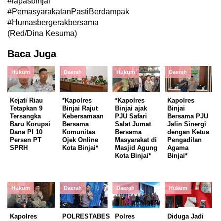
#lapasbinjai
#PemasyarakatanPastiBerdampak
#Humasbergerakbersama
(Red/Dina Kesuma)
Baca Juga
Hukum
Daerah
Hukum
Daerah
Kejati Riau
*Kapolres
*Kapolres
Kapolres
Tetapkan 9
Binjai Rajut
Binjai ajak
Binjai
Tersangka
Kebersamaan
PJU Safari
Bersama PJU
Baru Korupsi
Bersama
Salat Jumat
Jalin Sinergi
Dana PI 10
Komunitas
Bersama
dengan Ketua
Persen PT
Ojek Online
Masyarakat di
Pengadilan
SPRH
Kota Binjai*
Masjid Agung
Agama
Kota Binjai*
Binjai*
Hukum
Daerah
Daerah
Hukum
Kapolres
POLRESTABES
Polres
Diduga Jadi