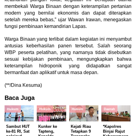
membekali Warga Binaan dengan keterampilan pertanian
modern yang bernilai ekonomis dan dapat diterapkan
setelah mereka bebas,” ujar Wawan Irawan, menegaskan
fungsi pembinaan kemandirian Lapas.
Warga Binaan yang terlibat dalam kegiatan ini menyambut
antusias keberhasilan panen tersebut. Salah seorang
WBP peserta pelatihan, yang namanya tidak disebutkan
sesuai kebijakan pembinaan, mengungkapkan bahwa
keterampilan hidroponik yang didapatkan sangat
bermanfaat dan aplikatif untuk masa depan.
(**/Dina Kesuma)
Baca Juga
Hukum
Hukum
Hukum
Daerah
Sambut HUT
Kunker ke
Kejati Riau
*Kapolres
ke-81 RI, Sat
Tapteng,
Tetapkan 9
Binjai Rajut