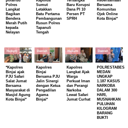
polairud
Kapolda
Tersangka
Kebersamaan
Polres
Sumut
Baru Korupsi
Bersama
Langkat
Letakkan
Dana PI 10
Komunitas
Bagikan
Batu Pertama
Persen PT
Ojek Online
Bendera
Pembangunan
SPRH
Kota Binjai*
Merah Putih
Rusun Polres
kepada
Tapanuli
Nelayan
Tengah
Hukum
Daerah
Hukum
Daerah
*Kapolres
Kapolres
Kapolres
POLRESTABES
Binjai ajak
Binjai
Langkat Ajak
MEDAN
PJU Safari
Bersama PJU
Warga
UNGKAP
Salat Jumat
Jalin Sinergi
Perkuat Iman
1.187 KASUS
Bersama
dengan Ketua
dan Perangi
NARKOBA
Masyarakat di
Pengadilan
Narkoba
DALAM 300
Masjid Agung
Agama
Lewat Safari
HARI,
Kota Binjai*
Binjai*
Jumat Curhat
MUSNAHKAN
PULUHAN
KILOGRAM
BARANG
BUKTI