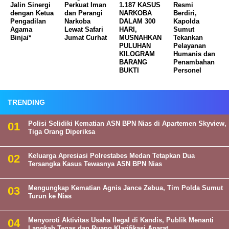
Jalin Sinergi
Perkuat Iman
1.187 KASUS
Resmi
dengan Ketua
dan Perangi
NARKOBA
Berdiri,
Pengadilan
Narkoba
DALAM 300
Kapolda
Agama
Lewat Safari
HARI,
Sumut
Binjai*
Jumat Curhat
MUSNAHKAN
Tekankan
PULUHAN
Pelayanan
KILOGRAM
Humanis dan
BARANG
Penambahan
BUKTI
Personel
TRENDING
Polisi Selidiki Kematian ASN BPN Nias di Apartemen Skyview,
Tiga Orang Diperiksa
Keluarga Apresiasi Polrestabes Medan Tetapkan Dua
Tersangka Kasus Tewasnya ASN BPN Nias
Mengungkap Kematian Agnis Jance Zebua, Tim Polda Sumut
Turun ke Nias
Menyoroti Aktivitas Usaha Ilegal di Kandis, Publik Menanti
Langkah Tegas dan Ruang Klarifikasi Aparat