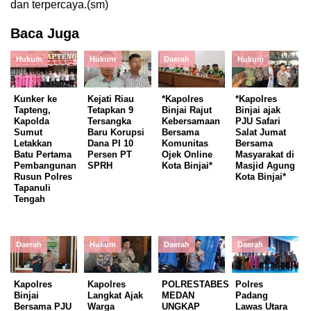
dan terpercaya.(sm)
Baca Juga
Hukum
Hukum
Daerah
Hukum
Kunker ke
Kejati Riau
*Kapolres
*Kapolres
Tapteng,
Tetapkan 9
Binjai Rajut
Binjai ajak
Kapolda
Tersangka
Kebersamaan
PJU Safari
Sumut
Baru Korupsi
Bersama
Salat Jumat
Letakkan
Dana PI 10
Komunitas
Bersama
Batu Pertama
Persen PT
Ojek Online
Masyarakat di
Pembangunan
SPRH
Kota Binjai*
Masjid Agung
Rusun Polres
Kota Binjai*
Tapanuli
Tengah
Daerah
Hukum
Daerah
Daerah
Kapolres
Kapolres
POLRESTABES
Polres
Binjai
Langkat Ajak
MEDAN
Padang
Bersama PJU
Warga
UNGKAP
Lawas Utara