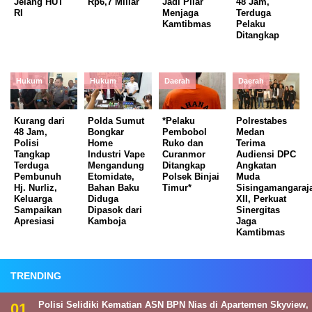
Jelang HUT
Rp6,7 Miliar
Jadi Pilar
48 Jam,
RI
Menjaga
Terduga
Kamtibmas
Pelaku
Ditangkap
Hukum
Hukum
Daerah
Daerah
Kurang dari
Polda Sumut
*Pelaku
Polrestabes
48 Jam,
Bongkar
Pembobol
Medan
Polisi
Home
Ruko dan
Terima
Tangkap
Industri Vape
Curanmor
Audiensi DPC
Terduga
Mengandung
Ditangkap
Angkatan
Pembunuh
Etomidate,
Polsek Binjai
Muda
Hj. Nurliz,
Bahan Baku
Timur*
Sisingamangaraj
Keluarga
Diduga
XII, Perkuat
Sampaikan
Dipasok dari
Sinergitas
Apresiasi
Kamboja
Jaga
Kamtibmas
TRENDING
Polisi Selidiki Kematian ASN BPN Nias di Apartemen Skyview,