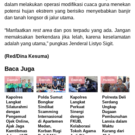
dalam melakukan operasi modifikasi cuaca guna menekan
potensi hujan ekstrem yang berisiko menyebabkan banjir
dan tanah longsor di jalur utama.
“Manfaatkan
rest area
dan pos terpadu yang ada. Jangan
memaksakan berkendara jika lelah, karena keselamatan
adalah yang utama,” pungkas Jenderal Listyo Sigit.
(Red/Dina Kesuma)
Baca Juga
Daerah
Daerah
Daerah
Hukum
Kapolres
Polda Sumut
Kapolres
Polresta Deli
Langkat
Bongkar
Langkat
Serdang
Silaturahmi
Sindikat
Perkuat
Ungkap
dengan
Scamming
Sinergi
Dugaan
Pengemud
Internasional
dengan
Pembunuhan
Ojek Online,
di Apartemen
FKUB,
Lansia dalam
Ajak Jaga
Medan,
Kolaborasi
Waktu
Kamtibmas
Korban Rugi
Tokoh Agama
Kurang dari