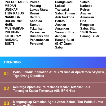
POLRESTABES
Polres
Diduga Jadi
Satres
MEDAN
Padang
Lokasi
Narkoba
UNGKAP
Lawas Utara
Transaksi
Polres
1.187 KASUS
Resmi
Sabu, Timsus
Asahan
NARKOBA
Berdiri,
Anti Narkoba
Amankan
DALAM 300
Kapolda
Polres
Pria
HARI,
Sumut
Asahan
Pengedar
MUSNAHKAN
Tekankan
Amankan
Sabu, Sita
PULUHAN
Pelayanan
Seorang Pria
19,60 Gram
KILOGRAM
Humanis dan
dengan
Barang Bukti
BARANG
Penambahan
Barang Bukti
BUKTI
Personel
63,67 Gram
Sabu
TRENDING
Polisi Selidiki Kematian ASN BPN Nias di Apartemen Skyview,
Tiga Orang Diperiksa
Keluarga Apresiasi Polrestabes Medan Tetapkan Dua
Tersangka Kasus Tewasnya ASN BPN Nias
Mengungkap Kematian Agnis Jance Zebua, Tim Polda Sumut
Turun ke Nias