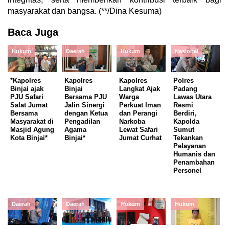
masyarakat dan bangsa. (**/Dina Kesuma)
Baca Juga
Hukum
Daerah
Hukum
Nasional
*Kapolres
Kapolres
Kapolres
Polres
Binjai ajak
Binjai
Langkat Ajak
Padang
PJU Safari
Bersama PJU
Warga
Lawas Utara
Salat Jumat
Jalin Sinergi
Perkuat Iman
Resmi
Bersama
dengan Ketua
dan Perangi
Berdiri,
Masyarakat di
Pengadilan
Narkoba
Kapolda
Masjid Agung
Agama
Lewat Safari
Sumut
Kota Binjai*
Binjai*
Jumat Curhat
Tekankan
Pelayanan
Humanis dan
Penambahan
Personel
Daerah
Daerah
Hukum
Hukum