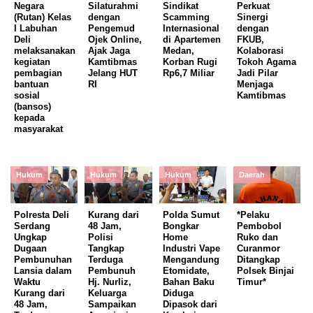
Negara
Silaturahmi
Sindikat
Perkuat
(Rutan) Kelas
dengan
Scamming
Sinergi
I Labuhan
Pengemud
Internasional
dengan
Deli
Ojek Online,
di Apartemen
FKUB,
melaksanakan
Ajak Jaga
Medan,
Kolaborasi
kegiatan
Kamtibmas
Korban Rugi
Tokoh Agama
pembagian
Jelang HUT
Rp6,7 Miliar
Jadi Pilar
bantuan
RI
Menjaga
sosial
Kamtibmas
(bansos)
kepada
masyarakat
Hukum
Hukum
Hukum
Daerah
Polresta Deli
Kurang dari
Polda Sumut
*Pelaku
Serdang
48 Jam,
Bongkar
Pembobol
Ungkap
Polisi
Home
Ruko dan
Dugaan
Tangkap
Industri Vape
Curanmor
Pembunuhan
Terduga
Mengandung
Ditangkap
Lansia dalam
Pembunuh
Etomidate,
Polsek Binjai
Waktu
Hj. Nurliz,
Bahan Baku
Timur*
Kurang dari
Keluarga
Diduga
48 Jam,
Sampaikan
Dipasok dari