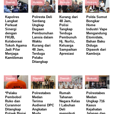
Daerah
Hukum
Hukum
Hukum
Kapolres
Polresta Deli
Kurang dari
Polda Sumut
Langkat
Serdang
48 Jam,
Bongkar
Perkuat
Ungkap
Polisi
Home
Sinergi
Dugaan
Tangkap
Industri Vape
dengan
Pembunuhan
Terduga
Mengandung
FKUB,
Lansia dalam
Pembunuh
Etomidate,
Kolaborasi
Waktu
Hj. Nurliz,
Bahan Baku
Tokoh Agama
Kurang dari
Keluarga
Diduga
Jadi Pilar
48 Jam,
Sampaikan
Dipasok dari
Menjaga
Terduga
Apresiasi
Kamboja
Kamtibmas
Pelaku
Ditangkap
Daerah
Daerah
Daerah
Hukum
*Pelaku
Polrestabes
Rumah
Polrestabes
Pembobol
Medan
Tahanan
Medan
Ruko dan
Terima
Negara Kelas
Ungkap 716
Curanmor
Audiensi DPC
I Labuhan
Kasus
Ditangkap
Angkatan
Deli
Kejahatan
Polsek Binjai
Muda
mengikuti
Jalanan dan