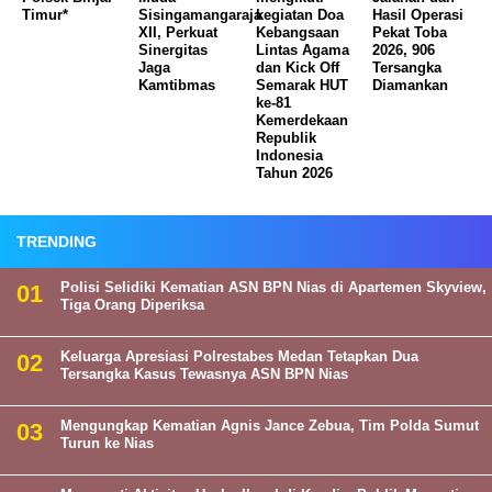
Timur*
Sisingamangaraja
kegiatan Doa
Hasil Operasi
XII, Perkuat
Kebangsaan
Pekat Toba
Sinergitas
Lintas Agama
2026, 906
Jaga
dan Kick Off
Tersangka
Kamtibmas
Semarak HUT
Diamankan
ke-81
Kemerdekaan
Republik
Indonesia
Tahun 2026
TRENDING
Polisi Selidiki Kematian ASN BPN Nias di Apartemen Skyview,
Tiga Orang Diperiksa
Keluarga Apresiasi Polrestabes Medan Tetapkan Dua
Tersangka Kasus Tewasnya ASN BPN Nias
Mengungkap Kematian Agnis Jance Zebua, Tim Polda Sumut
Turun ke Nias