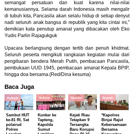
semangat persatuan dan kuat karena nilai-nilai
kemanusiannya. Selama darah Indonesia masih mengalir
di tubuh kita, Pancasila akan selalu hidup di setiap denyut
nadi seluruh anak bangsa di republik yang kita cintai ini,”
demikian kata penutup amanat yang dibacakan oleh Eko
Yudis Parlin Rajagukguk
Upacara berlangsung dengan tertib dan penuh khidmat.
Seluruh peserta mengikuti rangkaian kegiatan mulai dari
pengibaran bendera Merah Putih, pembacaan Pancasila,
pembukaan UUD 1945, pembacaan amanat Kepala BPIP,
hingga doa bersama.(Red/Dina kesuma)
Baca Juga
Hukum
Hukum
Hukum
Daerah
Sambut HUT
Kunker ke
Kejati Riau
*Kapolres
ke-81 RI, Sat
Tapteng,
Tetapkan 9
Binjai Rajut
polairud
Kapolda
Tersangka
Kebersamaan
Polres
Sumut
Baru Korupsi
Bersama