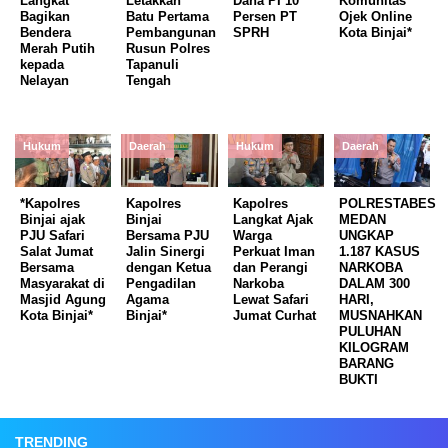
Langkat
Letakkan
Dana PI 10
Komunitas
Bagikan
Batu Pertama
Persen PT
Ojek Online
Bendera
Pembangunan
SPRH
Kota Binjai*
Merah Putih
Rusun Polres
kepada
Tapanuli
Nelayan
Tengah
Hukum
Daerah
Hukum
Daerah
*Kapolres
Kapolres
Kapolres
POLRESTABES
Binjai ajak
Binjai
Langkat Ajak
MEDAN
PJU Safari
Bersama PJU
Warga
UNGKAP
Salat Jumat
Jalin Sinergi
Perkuat Iman
1.187 KASUS
Bersama
dengan Ketua
dan Perangi
NARKOBA
Masyarakat di
Pengadilan
Narkoba
DALAM 300
Masjid Agung
Agama
Lewat Safari
HARI,
Kota Binjai*
Binjai*
Jumat Curhat
MUSNAHKAN
PULUHAN
KILOGRAM
BARANG
BUKTI
TRENDING