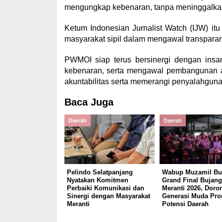
mengungkap kebenaran, tanpa meninggalkan et
Ketum Indonesian Jurnalist Watch (IJW) it
masyarakat sipil dalam mengawal transparan
PWMOI siap terus bersinergi dengan ins
kebenaran, serta mengawal pembangunan ag
akuntabilitas serta memerangi penyalahguna
Baca Juga
Daerah
Daerah
Pelindo Selatpanjang
Wabup Muzamil Bu
Nyatakan Komitmen
Grand Final Bujang
Perbaiki Komunikasi dan
Meranti 2026, Doro
Sinergi dengan Masyarakat
Generasi Muda Pr
Meranti
Potensi Daerah